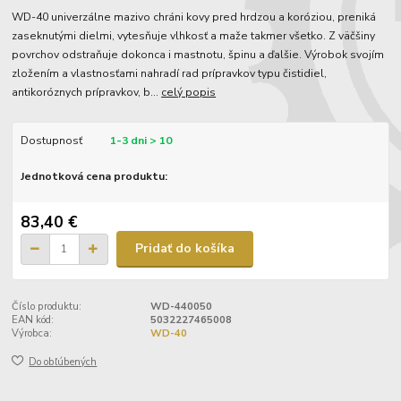
WD-40 univerzálne mazivo chráni kovy pred hrdzou a koróziou, preniká
zaseknutými dielmi, vytesňuje vlhkosť a maže takmer všetko. Z väčšiny
povrchov odstraňuje dokonca i mastnotu, špinu a ďalšie. Výrobok svojím
zložením a vlastnosťami nahradí rad prípravkov typu čistidiel,
antikoróznych prípravkov, b...
celý popis
Dostupnosť
1-3 dni > 10
Jednotková cena produktu:
83,40 €
Pridať do košíka
Číslo produktu:
WD-440050
EAN kód:
5032227465008
Výrobca:
WD-40
Do obľúbených