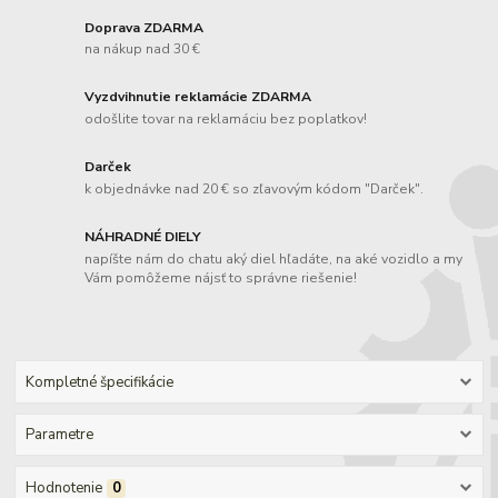
Doprava ZDARMA
na nákup nad 30 €
Vyzdvihnutie reklamácie ZDARMA
odošlite tovar na reklamáciu bez poplatkov!
Darček
k objednávke nad 20 € so zľavovým kódom "Darček".
NÁHRADNÉ DIELY
napíšte nám do chatu aký diel hľadáte, na aké vozidlo a my
Vám pomôžeme nájsť to správne riešenie!
Kompletné špecifikácie
Parametre
Hodnotenie
0