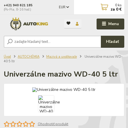
0
ks
+421 940 621 185
EUR
za
0 €
(Po-Pia, 8-16 hod.)
Menu
Hľadať
Úvod
AUTOCHÉMIA
Mazivá a uvoľňovače
Univerzálne mazivo WD-
40 5 ltr
Univerzálne mazivo WD-40 5 ltr
Ohodnotiť produkt