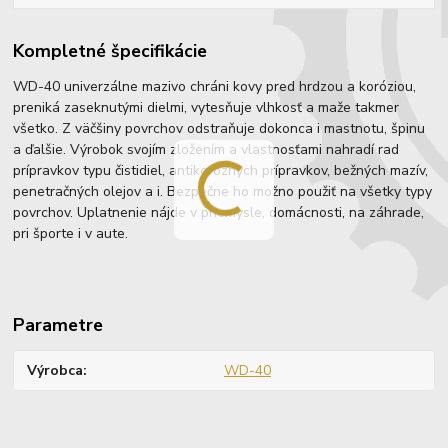
Kompletné špecifikácie
WD-40 univerzálne mazivo chráni kovy pred hrdzou a koróziou,
preniká zaseknutými dielmi, vytesňuje vlhkosť a maže takmer
všetko. Z väčšiny povrchov odstraňuje dokonca i mastnotu, špinu
a ďalšie. Výrobok svojím zložením a vlastnosťami nahradí rad
prípravkov typu čistidiel, antikoróznych prípravkov, bežných mazív,
penetračných olejov a i. Bezpečne ho možno použiť na všetky typy
povrchov. Uplatnenie nájde v priemysle, domácnosti, na záhrade,
pri športe i v aute.
Parametre
Výrobca
WD-40