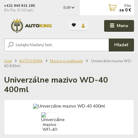
0
ks
+421 940 621 185
EUR
za
0 €
(Po-Pia, 8-16 hod.)
Menu
Hľadať
Úvod
AUTOCHÉMIA
Mazivá a uvoľňovače
Univerzálne mazivo WD-
40 400ml
Univerzálne mazivo WD-40
400ml