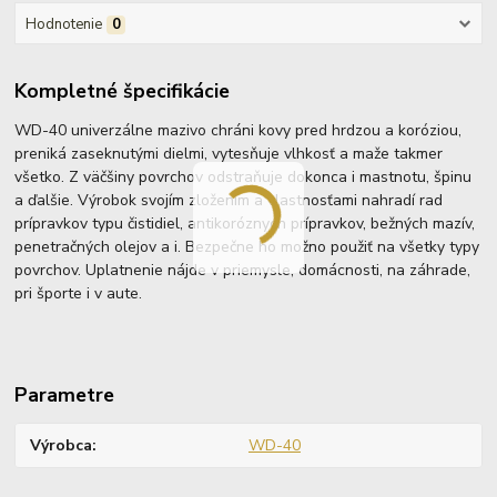
Hodnotenie
0
Kompletné špecifikácie
WD-40 univerzálne mazivo chráni kovy pred hrdzou a koróziou,
preniká zaseknutými dielmi, vytesňuje vlhkosť a maže takmer
všetko. Z väčšiny povrchov odstraňuje dokonca i mastnotu, špinu
a ďalšie. Výrobok svojím zložením a vlastnosťami nahradí rad
prípravkov typu čistidiel, antikoróznych prípravkov, bežných mazív,
penetračných olejov a i. Bezpečne ho možno použiť na všetky typy
povrchov. Uplatnenie nájde v priemysle, domácnosti, na záhrade,
pri športe i v aute.
Parametre
Výrobca
WD-40