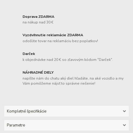
Doprava ZDARMA
na nákup nad 30 €
Vyzdvihnutie reklamácie ZDARMA
odošlite tovar na reklamáciu bez poplatkov!
Darček
k objednávke nad 20 € so zľavovým kódom "Darček".
NÁHRADNÉ DIELY
napíšte nám do chatu aký diel hľadáte, na aké vozidlo a my
Vám pomôžeme nájsť to správne riešenie!
Kompletné špecifikácie
Parametre