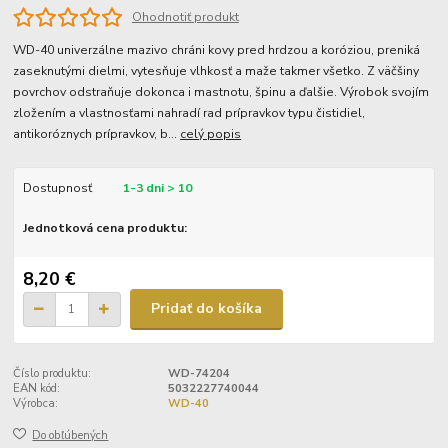
Ohodnotiť produkt
WD-40 univerzálne mazivo chráni kovy pred hrdzou a koróziou, preniká
zaseknutými dielmi, vytesňuje vlhkosť a maže takmer všetko. Z väčšiny
povrchov odstraňuje dokonca i mastnotu, špinu a ďalšie. Výrobok svojím
zložením a vlastnosťami nahradí rad prípravkov typu čistidiel,
antikoróznych prípravkov, b...
celý popis
Dostupnosť
1-3 dni > 10
Jednotková cena produktu:
8,20 €
Pridať do košíka
Číslo produktu:
WD-74204
EAN kód:
5032227740044
Výrobca:
WD-40
Do obľúbených