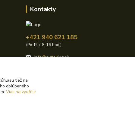
Kontakty
+421 940 621 185
(Po-Pia, 8-16 hod.)
info@autoking.sk
úhlasu tiež na
ášho obľúbeného
iám.
Viac na využitie