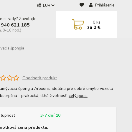
Prihlásenie
EUR
e si rady? Zavolajte.
0
ks
 940 621 185
za
0 €
a, 8-16 hod.)
acia špongia
Ohodnotiť produkt
umývacia špongia Arexons, ideálna pre dobré umytie vozidla -
bsorpčná - praktická, dlhá životnosť.
celý popis
tupnosť
3-7 dní 10
notková cena produktu: