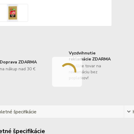
Vyzdvihnutie
reklamácie ZDARMA
Doprava ZDARMA
odošlite tovar na
na nákup nad 30 €
reklamáciu bez
poplatkov!
etné špecifikácie
tné špecifikácie