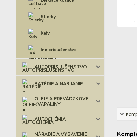
Leštiace kotúče
Stierky
Kefy
Iné príslušenstvo
AUTOPRÍSLUŠENSTVO
BATÉRIE A NABÍJANIE
OLEJE A PREVÁDZKOVÉ
KVAPALINY
Kompl
AUTOCHÉMIA
Komple
NÁRADIE A VYBAVENIE