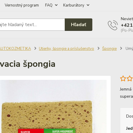
Vernostný program
FAQ
Karburátory
Neviet
Hľadať
+421
(Po-Pi
AUTOKOZMETIKA
Utierky, špongie a príslušenstvo
Špongie
Umýv
acia špongia
Jemná 
supera
Dos
Jed