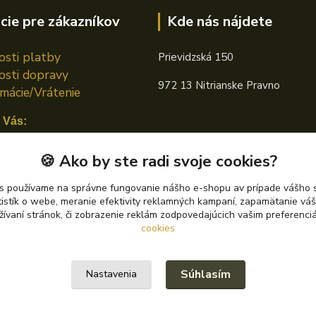
cie pre zákazníkov
Kde nás nájdete
sti platby
Prievidzská 150
sti dopravy
972 13 Nitrianske Pravno
mácie/Vrátenie
 Vás:
n TOTAL
🍪 Ako by ste radi svoje cookies?
án CASTROL
s používame na správne fungovanie nášho e-shopu av prípade vášho s
tistík o webe, meranie efektivity reklamných kampaní, zapamätanie v
án PETRONAS
žívaní stránok, či zobrazenie reklám zodpovedajúcich vašim preferenc
cookies
Súhlasím
Nastavenia