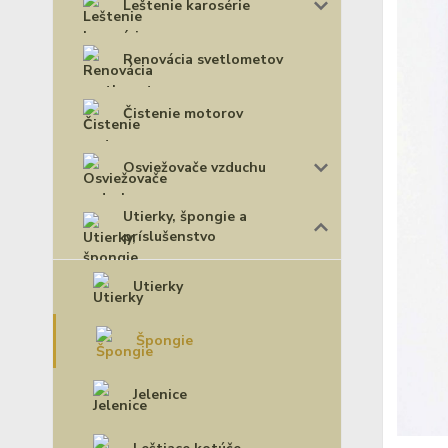
Leštenie karosérie
Renovácia svetlometov
Čistenie motorov
Osviežovače vzduchu
Utierky, špongie a
príslušenstvo
Utierky
Špongie
Jelenice