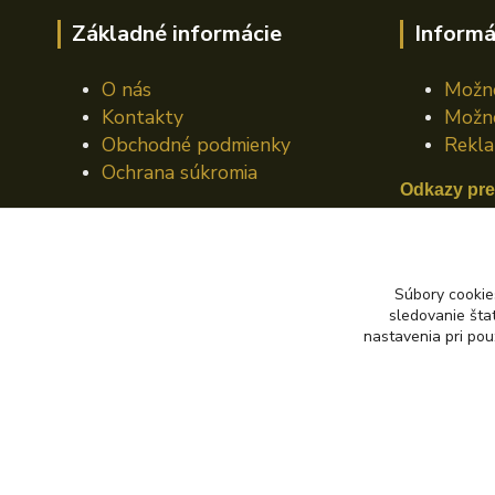
Základné informácie
Informá
O nás
Možno
Kontakty
Možno
Obchodné podmienky
Rekla
Ochrana súkromia
Odkazy pre
Mazací plá
Mazací pl
Súbory cookie
sledovanie šta
Mazací pl
nastavenia pri pou
© 2024 Autoking.sk - Všetky práva vyhradené.