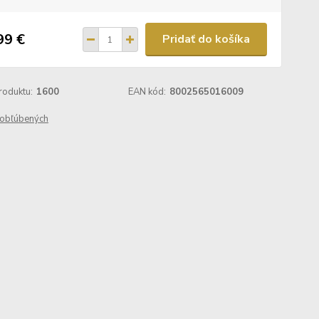
99 €
Pridať do košíka
roduktu:
1600
EAN kód:
8002565016009
obľúbených