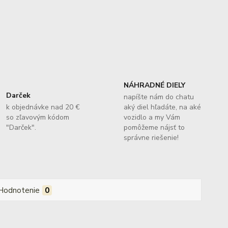
NÁHRADNÉ DIELY
Darček
napíšte nám do chatu
k objednávke nad 20 €
aký diel hľadáte, na aké
so zľavovým kódom
vozidlo a my Vám
"Darček".
pomôžeme nájsť to
správne riešenie!
Hodnotenie
0