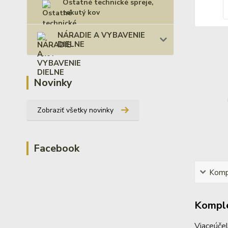
Ostatné technické spreje,
tekutý kov
NÁRADIE A VYBAVENIE
DIELNE
Novinky
Zobraziť všetky novinky
Facebook
Kompl
Komple
Viaceúčel