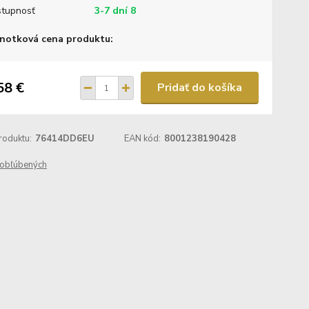
tupnosť
3-7 dní 8
notková cena produktu:
58 €
Pridať do košíka
roduktu:
76414DD6EU
EAN kód:
8001238190428
obľúbených