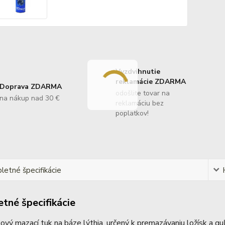
Vyzdvihnutie
reklamácie ZDARMA
Doprava ZDARMA
odošlite tovar na
na nákup nad 30 €
reklamáciu bez
poplatkov!
etné špecifikácie
tné špecifikácie
ový mazací tuk na báze lýthia, určený k premazávaniu ložísk a gu