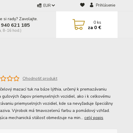
Prihlásenie
EUR
e si rady? Zavolajte.
0
ks
 940 621 185
za
0 €
a, 8-16 hod.)
Ohodnotiť produkt
čelový mazací tuk na báze lýthia, určený k premazávaniu
 a guľových čapov priemyselných vozidiel, ako i k celkovému
ávaniu priemyselných vozidiel, kde sa nevyžaduje špeciálny
aziva. Výrobok má tmavozelenú farbu a pomádový vzhľad.
júca mechanická stálosť obmedzuje na min...
celý popis