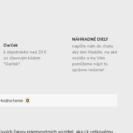
NÁHRADNÉ DIELY
Darček
napíšte nám do chatu
k objednávke nad 20 €
aký diel hľadáte, na aké
so zľavovým kódom
vozidlo a my Vám
"Darček".
pomôžeme nájsť to
správne riešenie!
Hodnotenie
0
ľových čapov priemyselných vozidiel, ako i k celkovému