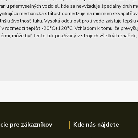
aniu priemyselných vozidiel, kde sa nevyžaduje špeciálny druh
ynikajúca mechanická stálosť obmedzuje na minimum skvapalňovani
dlhšiu životnosť tuku. Vysoká odolnosť proti vode zaisťuje lepši
tí v rozmedzí teplôt -20°C+120°C. Vzhľadom k tomu, že prevyšuj
érmi, môže byť tento tuk používaný v strojoch všetkých značiek,
cie pre zákazníkov
Kde nás nájdete