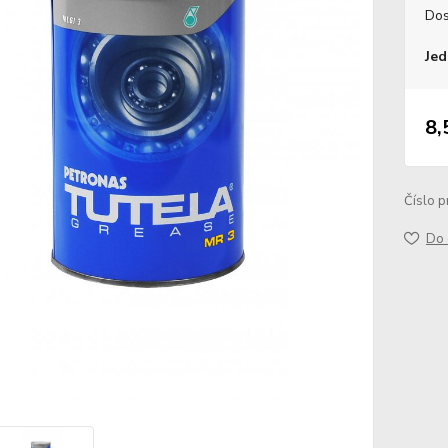
Dos
Jed
8,
Číslo p
Do 