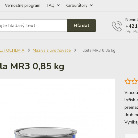
Vernostný program
FAQ
Karburátory
Neviet
Hľadať
+421
(Po-Pi
AUTOCHÉMIA
Mazivá a uvoľňovače
Tutela MR3 0,85 kg
la MR3 0,85 kg
Viaceú
ložísk
premaz
druh m
Vynika