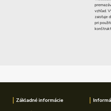
premazáv
vzhľad. V
zaisťuje 
pri použi
konštrukt
Základné informácie
Informá