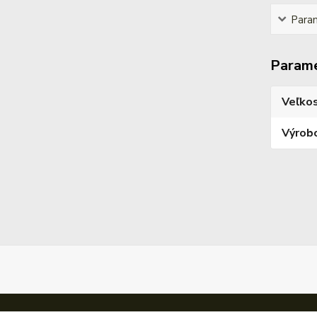
Para
Param
Veľko
Výrob