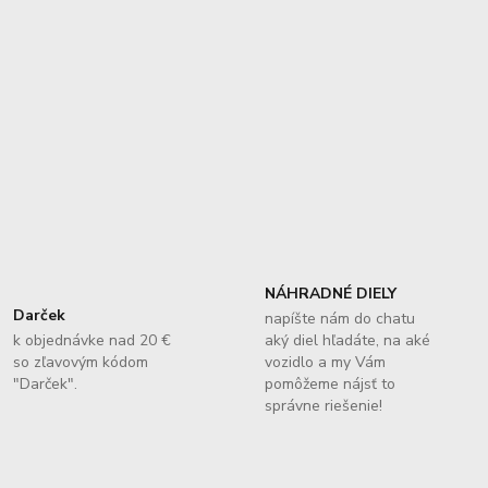
NÁHRADNÉ DIELY
Darček
napíšte nám do chatu
k objednávke nad 20 €
aký diel hľadáte, na aké
so zľavovým kódom
vozidlo a my Vám
"Darček".
pomôžeme nájsť to
správne riešenie!