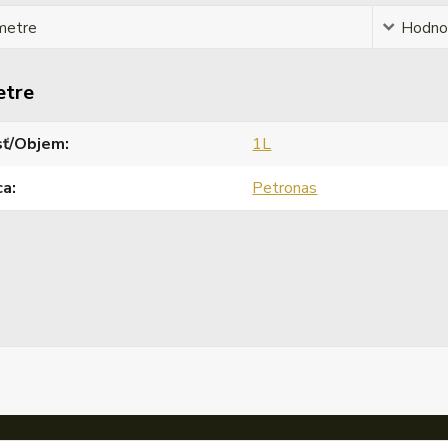
metre
Hodno
etre
sť/Objem
1L
ca
Petronas