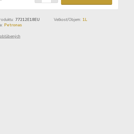
roduktu:
77212E18EU
Veľkosť/Objem:
1L
a:
Petronas
obľúbených