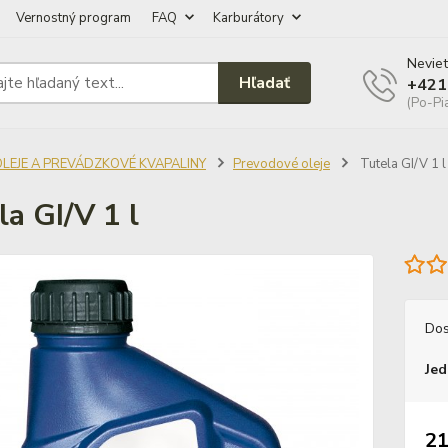
Vernostný program
FAQ
Karburátory
Neviet
Hľadať
+421
(Po-Pi
OLEJE A PREVÁDZKOVÉ KVAPALINY
Prevodové oleje
Tutela GI/V 1 l
la GI/V 1 l
Dos
Jed
21