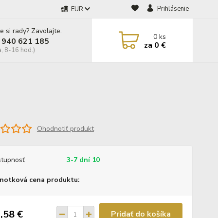
Prihlásenie
EUR
e si rady? Zavolajte.
0
ks
 940 621 185
za
0 €
a, 8-16 hod.)
Ohodnotiť produkt
tupnosť
3-7 dní 10
notková cena produktu:
,58 €
Pridať do košíka