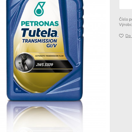
Číslo p
Výrobc
Do 