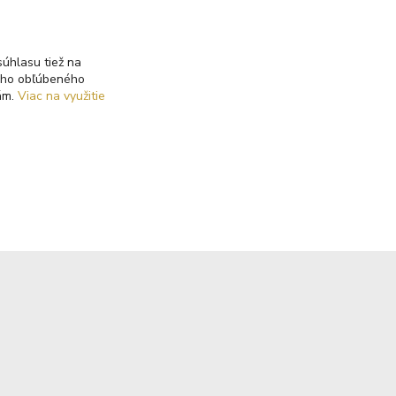
Kontakty
úhlasu tiež na
ášho obľúbeného
iám.
Viac na využitie
+421 940 621 185
(Po-Pia, 8-16 hod.)
info@autoking.sk