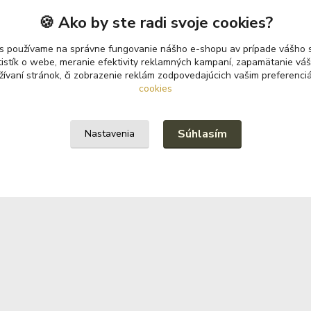
🍪 Ako by ste radi svoje cookies?
cie pre zákazníkov
Kde nás nájdete
s používame na správne fungovanie nášho e-shopu av prípade vášho s
sti platby
Prievidzská 150
tistík o webe, meranie efektivity reklamných kampaní, zapamätanie v
žívaní stránok, či zobrazenie reklám zodpovedajúcich vašim preferenc
sti dopravy
cookies
972 13 Nitrianske Pravno
mácie/Vrátenie
 Vás:
Súhlasím
Nastavenia
n TOTAL
án CASTROL
án PETRONAS