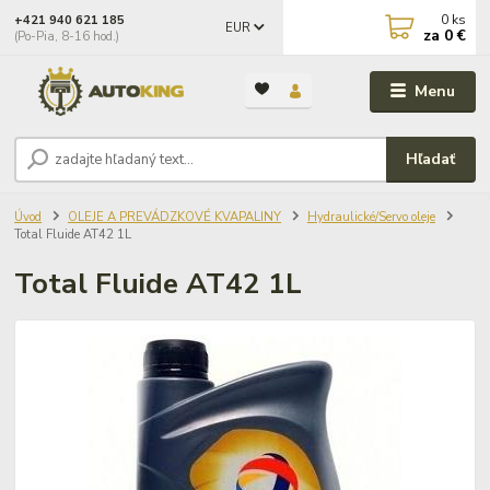
0
ks
+421 940 621 185
EUR
za
0 €
(Po-Pia, 8-16 hod.)
Menu
Hľadať
Úvod
OLEJE A PREVÁDZKOVÉ KVAPALINY
Hydraulické/Servo oleje
Total Fluide AT42 1L
Total Fluide AT42 1L