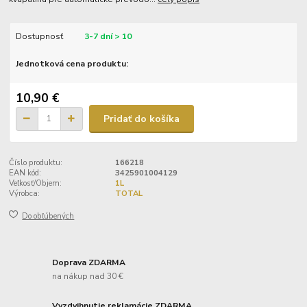
Dostupnosť
3-7 dní > 10
Jednotková cena produktu:
10,90 €
Pridať do košíka
Číslo produktu:
166218
EAN kód:
3425901004129
Veľkosť/Objem:
1L
Výrobca:
TOTAL
Do obľúbených
Doprava ZDARMA
na nákup nad 30 €
Vyzdvihnutie reklamácie ZDARMA