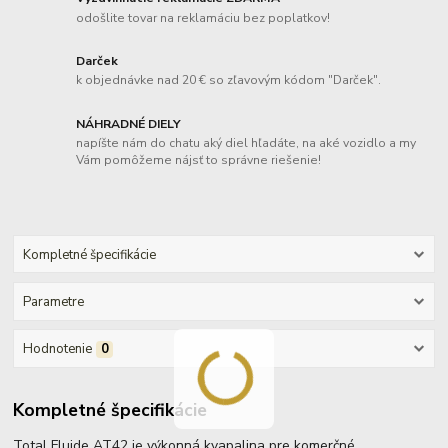
odošlite tovar na reklamáciu bez poplatkov!
Darček
k objednávke nad 20 € so zľavovým kódom "Darček".
NÁHRADNÉ DIELY
napíšte nám do chatu aký diel hľadáte, na aké vozidlo a my
Vám pomôžeme nájsť to správne riešenie!
Kompletné špecifikácie
Parametre
Hodnotenie
0
Kompletné špecifikácie
Total Fluide AT42 je výkonná kvapalina pre komerčné