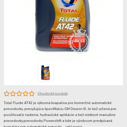
Ohodnotiť produkt
Total Fluide AT42 je výkonná kvapalina pre komerčné automatické
prevodovky, prevyšujúca špecifikáciu GM Dexron III. Je tiež určená pre
posilňovače riadenia, hydraulické aplikácie a tiež niektoré manuálne
prevodovky,prevodovky Powershift a kde je výrobcom predpísaná
kvapalina pre automatické prevodo...
celý popis