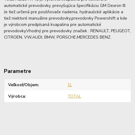
automatické prevodovky, prevyšujúca špecifikáciu GM Dexron III.
Je tiež určená pre posilňovače riadenia, hydraulické aplikácie a
tiež niektoré manuálne prevodovky,prevodovky Powershift a kde
je výrobcom predpísaná kvapalina pre automatické
prevodovky.Vhodný pre prevodovky značiek : RENAULT, PEUGEOT,
CITROEN, VW,AUDI, BMW, PORSCHE,MERCEDES BENZ.
Parametre
Veľkosť/Objem
1L
Výrobca
TOTAL