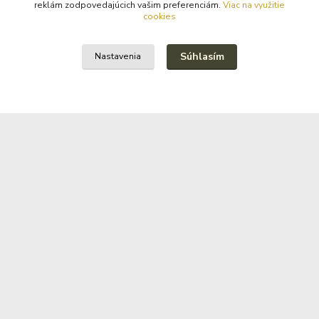
reklám zodpovedajúcich vašim preferenciám.
Viac na využitie
cookies
Mazací plán TOTAL
Mazací plán CASTROL
Súhlasím
Nastavenia
Mazací plán PETRONAS
Kde nás nájdete
Prievidzská 150
972 13 Nitrianske Pravno
Kontakty
+421 940 621 185
(Po-Pia, 8-16 hod.)