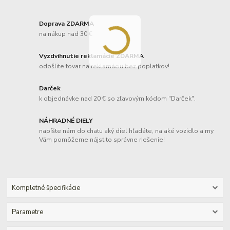
Doprava ZDARMA
na nákup nad 30 €
Vyzdvihnutie reklamácie ZDARMA
odošlite tovar na reklamáciu bez poplatkov!
Darček
k objednávke nad 20 € so zľavovým kódom "Darček".
NÁHRADNÉ DIELY
napíšte nám do chatu aký diel hľadáte, na aké vozidlo a my
Vám pomôžeme nájsť to správne riešenie!
Kompletné špecifikácie
Parametre