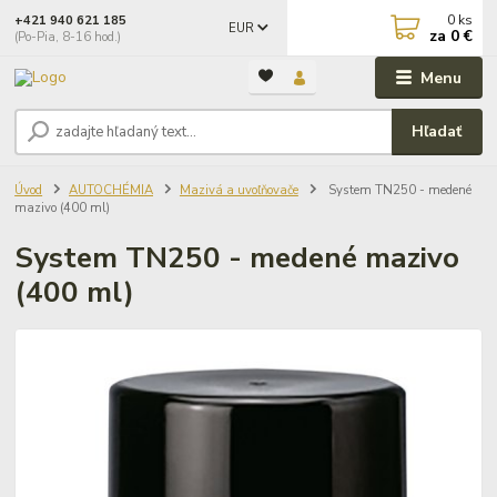
0
ks
+421 940 621 185
EUR
za
0 €
(Po-Pia, 8-16 hod.)
Menu
Hľadať
Úvod
AUTOCHÉMIA
Mazivá a uvoľňovače
System TN250 - medené
mazivo (400 ml)
System TN250 - medené mazivo
(400 ml)