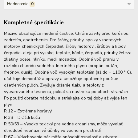
Hodnotenie
0
Kompletné špecifikácie
Mazivo obsahujúce medené častice. Chráni závity pred koróziou,
zadretím, opotrebením. Pre šróby, príruby, spojky vznetových
motorov, chemických čerpadiel, šróby motorov , šróbov a kĺbov
čerpadiel oleja pri vysokej teplote, káble, čerpadlá, príruby železa,
zliatiny, ocele, hliníku, medi, mosadze. Odolné voči praniu v
roztoku chloridu sodného. Inertného plynu (propán, bután,
freónov, dusík). Odolné voči vysokým teplotám (až do + 1100 ° C),
uľahčuje demontáž a opravy a umožňuje opätovné použitie
ošetřených plôch. Zvyšuje držanie tlaku a teploty z
vytvarovaného tesnenia, pokiaľ sa nastrieka po oboch stranách.
Po použití obráťte nádobku a striekajte do tej doby až vyjde len
plyn.
R 12 – Extrémne horľavý
R 38 – Dráždi kožu
R 50/53 – Vysoko toxický pre vodné organizmy, môže vyvolať
dlhodobé nepriaznivé účinky vo vodnom prostredí
R 67 – Vdychovanie pár môže spôsobiť ospalosť a závrate