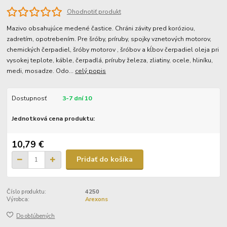
Ohodnotiť produkt
Mazivo obsahujúce medené častice. Chráni závity pred koróziou,
zadretím, opotrebením. Pre šróby, príruby, spojky vznetových motorov,
chemických čerpadiel, šróby motorov , šróbov a kĺbov čerpadiel oleja pri
vysokej teplote, káble, čerpadlá, príruby železa, zliatiny, ocele, hliníku,
medi, mosadze. Odo...
celý popis
Dostupnosť
3-7 dní 10
Jednotková cena produktu:
10,79 €
Pridať do košíka
Číslo produktu:
4250
Výrobca:
Arexons
Do obľúbených