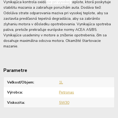
Vynikajúca kontrola oxidácie pri vysokej teplote, ktorá poskytuje
stabilitu mazania a zabraňuje poruchám auta. Dodáva tiež:
Odoláva strate odparovania maziva pri vysokej teplote, aby sa
zastavila predčasná tepelná degradácia, aby sa zabránilo
zlyhaniu motora v dôsledku opotrebovania. Vynikajúca spotreba
paliva, pretože prekračuje európske normy ACEA A5/B5.
Vynikajúce usadeniny v motore a zníženie opotrebenia, čím sa
dosahuje maximálna odozva motora. Okamžité štartovacie
mazanie.
Parametre
Veľkosť/Objem
1L
Výrobca
Petronas
Viskozita
5W30