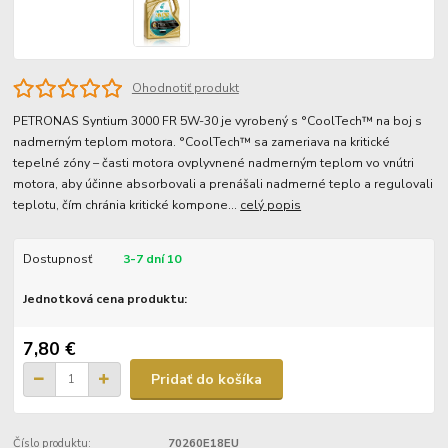
Ohodnotiť produkt
PETRONAS Syntium 3000 FR 5W-30 je vyrobený s °CoolTech™ na boj s
nadmerným teplom motora. °CoolTech™ sa zameriava na kritické
tepelné zóny – časti motora ovplyvnené nadmerným teplom vo vnútri
motora, aby účinne absorbovali a prenášali nadmerné teplo a regulovali
teplotu, čím chránia kritické kompone...
celý popis
Dostupnosť
3-7 dní 10
Jednotková cena produktu:
7,80 €
Pridať do košíka
Číslo produktu:
70260E18EU