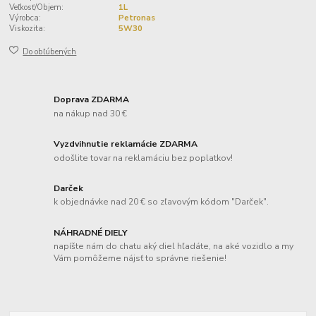
Veľkosť/Objem:
1L
Výrobca:
Petronas
Viskozita:
5W30
Do obľúbených
Doprava ZDARMA
na nákup nad 30 €
Vyzdvihnutie reklamácie ZDARMA
odošlite tovar na reklamáciu bez poplatkov!
Darček
k objednávke nad 20 € so zľavovým kódom "Darček".
NÁHRADNÉ DIELY
napíšte nám do chatu aký diel hľadáte, na aké vozidlo a my
Vám pomôžeme nájsť to správne riešenie!