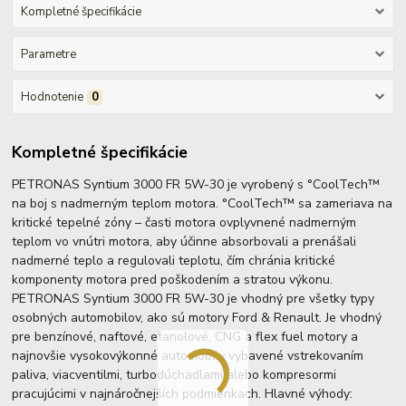
Kompletné špecifikácie
Parametre
Hodnotenie
0
Kompletné špecifikácie
PETRONAS Syntium 3000 FR 5W-30 je vyrobený s °CoolTech™
na boj s nadmerným teplom motora. °CoolTech™ sa zameriava na
kritické tepelné zóny – časti motora ovplyvnené nadmerným
teplom vo vnútri motora, aby účinne absorbovali a prenášali
nadmerné teplo a regulovali teplotu, čím chránia kritické
komponenty motora pred poškodením a stratou výkonu.
PETRONAS Syntium 3000 FR 5W-30 je vhodný pre všetky typy
osobných automobilov, ako sú motory Ford & Renault. Je vhodný
pre benzínové, naftové, etanolové, CNG a flex fuel motory a
najnovšie vysokovýkonné automobily vybavené vstrekovaním
paliva, viacventilmi, turbodúchadlami alebo kompresormi
pracujúcimi v najnáročnejších podmienkach. Hlavné výhody: