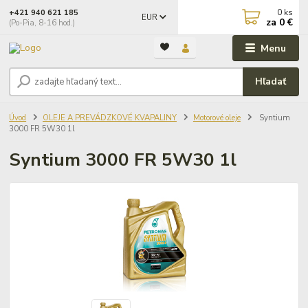
0
ks
+421 940 621 185
EUR
za
0 €
(Po-Pia, 8-16 hod.)
Menu
Hľadať
Úvod
OLEJE A PREVÁDZKOVÉ KVAPALINY
Motorové oleje
Syntium
3000 FR 5W30 1l
Syntium 3000 FR 5W30 1l