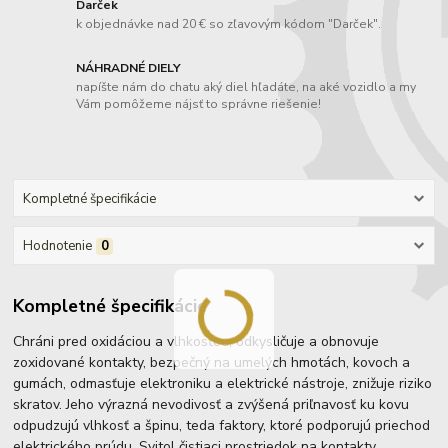
Darček
k objednávke nad 20 € so zľavovým kódom "Darček".
NÁHRADNÉ DIELY
napíšte nám do chatu aký diel hľadáte, na aké vozidlo a my
Vám pomôžeme nájsť to správne riešenie!
Kompletné špecifikácie
Hodnotenie
0
Kompletné špecifikácie
Chráni pred oxidáciou a vlhkosťou, odkysličuje a obnovuje
zoxidované kontakty, bezpečný na umelých hmotách, kovoch a
gumách, odmasťuje elektroniku a elektrické nástroje, znižuje riziko
skratov. Jeho výrazná nevodivosť a zvýšená priľnavosť ku kovu
odpudzujú vlhkosť a špinu, teda faktory, ktoré podporujú priechod
elektrického prúdu. Svitol čistiaci prostriedok na kontakty