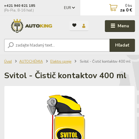
0
ks
+421 940 621 185
EUR
za
0 €
(Po-Pia, 8-16 hod.)
Menu
Hľadať
Úvod
AUTOCHÉMIA
Elektro spreje
Svitol - Čistič kontaktov 400 ml
Svitol - Čistič kontaktov 400 ml