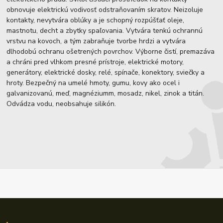
obnovuje elektrickú vodivosť odstraňovaním skratov. Neizoluje
kontakty, nevytvára oblúky a je schopný rozpúšťať oleje,
mastnotu, decht a zbytky spaľovania. Vytvára tenkú ochrannú
vrstvu na kovoch, a tým zabraňuje tvorbe hrdzi a vytvára
dlhodobú ochranu ošetrených povrchov. Výborne čistí, premazáva
a chráni pred vlhkom presné prístroje, elektrické motory,
generátory, elektrické dosky, relé, spínače, konektory, sviečky a
hroty. Bezpečný na umelé hmoty, gumu, kovy ako ocel i
galvanizovanú, meď, magnéziumm, mosadz, nikel, zinok a titán.
Odvádza vodu, neobsahuje silikón.