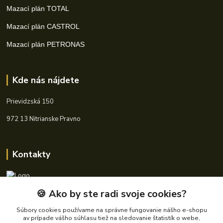
Mazací plán TOTAL
Mazací plán CASTROL
Mazací plán PETRONAS
Kde nás nájdete
Prievidzská 150
972 13 Nitrianske Pravno
Kontakty
🍪 Ako by ste radi svoje cookies?
+421 940 621 185
(Po-Pia, 8-16 hod.)
Súbory cookies používame na správne fungovanie nášho e-shopu
av prípade vášho súhlasu tiež na sledovanie štatistík o webe,
info@autoking.sk