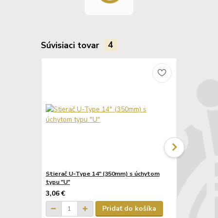
Súvisiaci tovar
4
Stierač U-Type 14" (350mm) s úchytom
Stierač U-T
typu "U"
typu "U"
3,06 €
3,06 €
Pridať do košíka