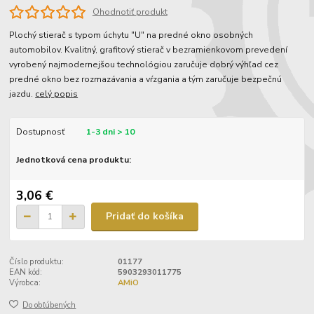
Ohodnotiť produkt
Plochý stierač s typom úchytu "U" na predné okno osobných
automobilov. Kvalitný, grafitový stierač v bezramienkovom prevedení
vyrobený najmodernejšou technológiou zaručuje dobrý výhľad cez
predné okno bez rozmazávania a vŕzgania a tým zaručuje bezpečnú
jazdu.
celý popis
Dostupnosť
1-3 dni > 10
Jednotková cena produktu:
3,06 €
Pridať do košíka
Číslo produktu:
01177
EAN kód:
5903293011775
Výrobca:
AMiO
Do obľúbených