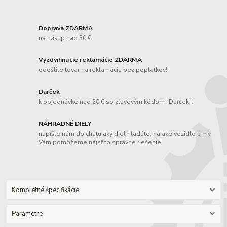
Doprava ZDARMA
na nákup nad 30 €
Vyzdvihnutie reklamácie ZDARMA
odošlite tovar na reklamáciu bez poplatkov!
Darček
k objednávke nad 20 € so zľavovým kódom "Darček".
NÁHRADNÉ DIELY
napíšte nám do chatu aký diel hľadáte, na aké vozidlo a my
Vám pomôžeme nájsť to správne riešenie!
Kompletné špecifikácie
Parametre