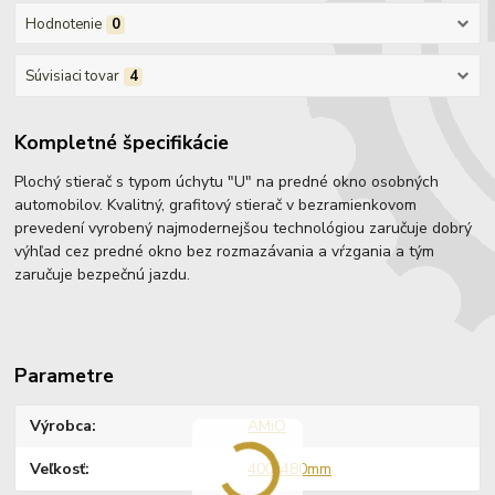
Hodnotenie
0
Súvisiaci tovar
4
Kompletné špecifikácie
Plochý stierač s typom úchytu "U" na predné okno osobných
automobilov. Kvalitný, grafitový stierač v bezramienkovom
prevedení vyrobený najmodernejšou technológiou zaručuje dobrý
výhľad cez predné okno bez rozmazávania a vŕzgania a tým
zaručuje bezpečnú jazdu.
Parametre
Výrobca
AMiO
Veľkosť
400-480mm