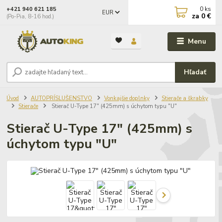
0
ks
+421 940 621 185
EUR
za
0 €
(Po-Pia, 8-16 hod.)
Menu
Hľadať
Úvod
AUTOPRÍSLUŠENSTVO
Vonkajšie doplnky
Stierače a škrabky
Stierače
Stierač U-Type 17" (425mm) s úchytom typu "U"
Stierač U-Type 17" (425mm) s
úchytom typu "U"