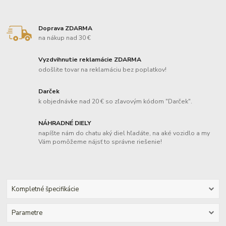
Doprava ZDARMA
na nákup nad 30 €
Vyzdvihnutie reklamácie ZDARMA
odošlite tovar na reklamáciu bez poplatkov!
Darček
k objednávke nad 20 € so zľavovým kódom "Darček".
NÁHRADNÉ DIELY
napíšte nám do chatu aký diel hľadáte, na aké vozidlo a my
Vám pomôžeme nájsť to správne riešenie!
Kompletné špecifikácie
Parametre