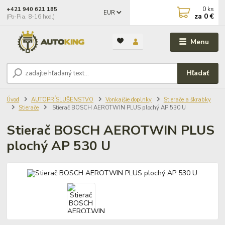
0
ks
+421 940 621 185
EUR
za
0 €
(Po-Pia, 8-16 hod.)
Menu
Hľadať
Úvod
AUTOPRÍSLUŠENSTVO
Vonkajšie doplnky
Stierače a škrabky
Stierače
Stierač BOSCH AEROTWIN PLUS plochý AP 530 U
Stierač BOSCH AEROTWIN PLUS
plochý AP 530 U