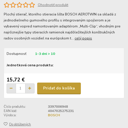
Ohodnotiť produkt
Plochý stierač, ktorého stieracia lišta BOSCH AEROTWIN sa skladá z
jednodielneho gumového profilu s integrovaným spojlerom a je
vybavený vopred namontovaným adaptérom „Multi-Clip“, vhodným pre
najrôznejšie typy stieracích ramienok najdôležitejších konštrukčných
radov osobných vozidiel na európskom t...
celý popis
Dostupnosť
1-3 dni > 10
Jednotková cena produktu:
15,72 €
Pridať do košíka
Číslo produktu:
3397006948
EAN kód:
4047025275231
Výrobca:
BOSCH
Do obľúbených