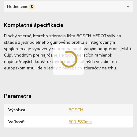
Hodnotenie
0
Kompletné špecifikácie
Plochý stierač, ktorého stieracia lišta BOSCH AEROTWIN sa
skladá z jednodielneho gumového profilu s integrovaným
spojlerom a je vybavený vopred namontovaným adaptérom „Multi-
Clip“, vhodným pre najrôznejšie typy stieracích ramienok
najdôležitejších konštrukčných radov osobných vozidiel na
európskom trhu. Ide o jedny z najlepších stieračov na trhu.
Parametre
Výrobca
BOSCH
Veľkosť
500-580mm