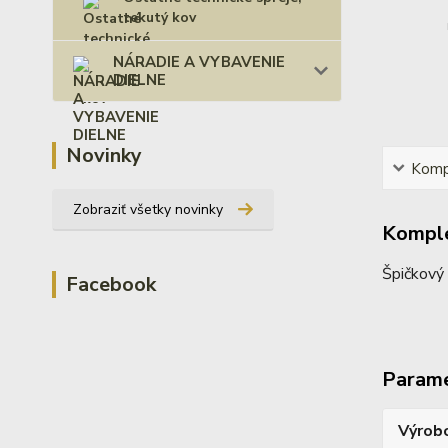
tekutý kov
NÁRADIE A VYBAVENIE
DIELNE
Novinky
Kompl
Zobraziť všetky novinky
Komple
Špičkový 
Facebook
Param
Výrob