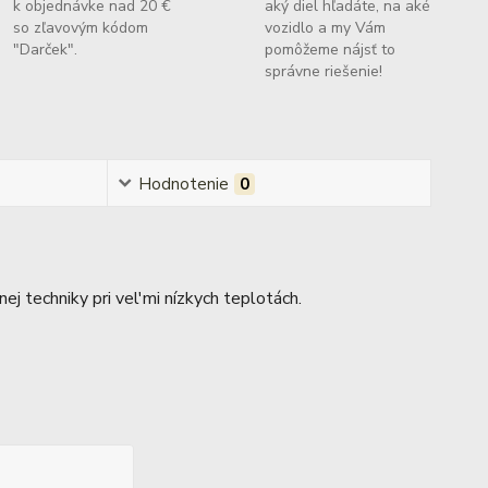
k objednávke nad 20 €
aký diel hľadáte, na aké
so zľavovým kódom
vozidlo a my Vám
"Darček".
pomôžeme nájsť to
správne riešenie!
Hodnotenie
0
j techniky pri vel'mi nízkych teplotách.