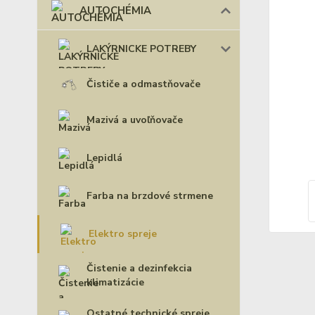
AUTOCHÉMIA
LAKÝRNICKE POTREBY
Čističe a odmastňovače
Mazivá a uvoľňovače
Lepidlá
Farba na brzdové strmene
Elektro spreje
Čistenie a dezinfekcia
klimatizácie
Ostatné technické spreje,