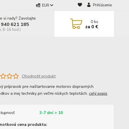
Prihlásenie
EUR
e si rady? Zavolajte.
0
ks
 940 621 185
za
0 €
a, 8-16 hod.)
Ohodnotiť produkt
vý prípravok pre naštartovanie motorov dopravných
dkov a inej techniky pri vel'mi nízkych teplotách.
celý popis
tupnosť
3-7 dní > 10
notková cena produktu: