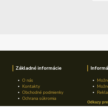
Základné informácie
Informá
O nás
Možno
Kontakty
Možno
Obchodné podmienky
Rekla
Ochrana súkromia
Odkazy pre