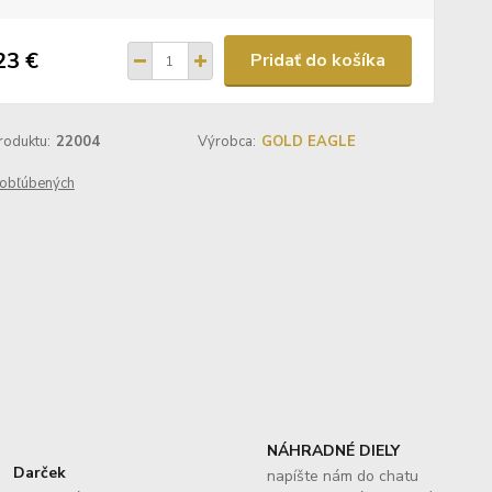
23 €
Pridať do košíka
roduktu:
22004
Výrobca:
GOLD EAGLE
obľúbených
NÁHRADNÉ DIELY
Darček
napíšte nám do chatu