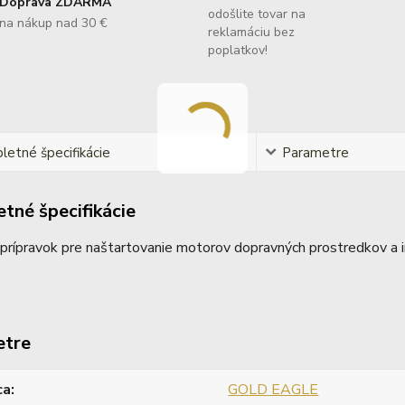
Doprava ZDARMA
odošlite tovar na
na nákup nad 30 €
reklamáciu bez
poplatkov!
etné špecifikácie
Parametre
tné špecifikácie
prípravok pre naštartovanie motorov dopravných prostredkov a ine
etre
ca
GOLD EAGLE