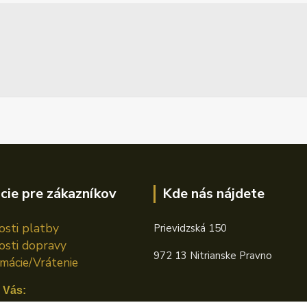
cie pre zákazníkov
Kde nás nájdete
sti platby
Prievidzská 150
sti dopravy
972 13 Nitrianske Pravno
mácie/Vrátenie
 Vás: