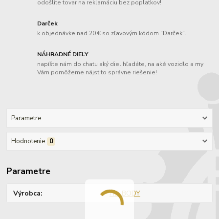
odošlite tovar na reklamáciu bez poplatkov!
Darček
k objednávke nad 20 € so zľavovým kódom "Darček".
NÁHRADNÉ DIELY
napíšte nám do chatu aký diel hľadáte, na aké vozidlo a my
Vám pomôžeme nájsť to správne riešenie!
Parametre
Hodnotenie
0
Parametre
Výrobca
HB-BODY