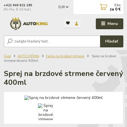
0
ks
+421 940 621 185
EUR
za
0 €
(Po-Pia, 8-16 hod.)
Menu
Hľadať
Úvod
AUTOCHÉMIA
Farba na brzdové strmene
Sprej na brzdové
strmene červený 400ml
Sprej na brzdové strmene červený
400ml