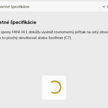
etné špecifikácie
tné špecifikácie
spony MINI W1 dokážu vyvinúť rovnomerný prítlak na celý obvod
a to plochý skrutkovač alebo šesťhran (C7).