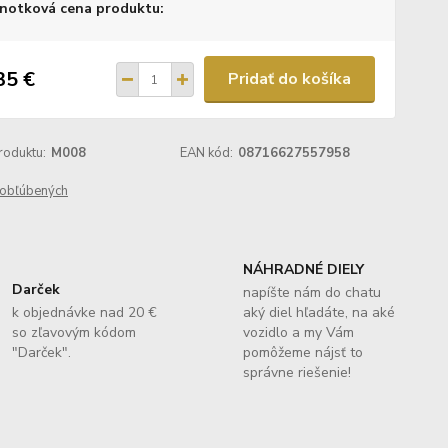
notková cena produktu:
35 €
Pridať do košíka
roduktu:
M008
EAN kód:
08716627557958
obľúbených
NÁHRADNÉ DIELY
Darček
napíšte nám do chatu
k objednávke nad 20 €
aký diel hľadáte, na aké
so zľavovým kódom
vozidlo a my Vám
"Darček".
pomôžeme nájsť to
správne riešenie!