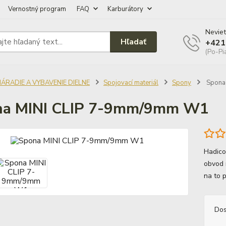
Vernostný program
FAQ
Karburátory
Neviet
Hľadať
+421
(Po-Pi
NÁRADIE A VYBAVENIE DIELNE
Spojovací materiál
Spony
Spona
na MINI CLIP 7-9mm/9mm W1
Hadico
obvod 
na to 
Dos