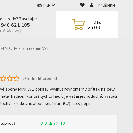
Prihlásenie
EUR
e si rady? Zavolajte.
0
ks
 940 621 185
za
0 €
a, 8-16 hod.)
 MINI CLIP 7-9mm/9mm W1
Ohodnotiť produkt
vé spony MINI W1 dokážu vyvinúť rovnomerný prítlak na celý
malej hadice. Montáž týchto hadíc je veľmi jednoduchá, vystačí
plochý skrutkovač alebo šesťhran (C7).
celý popis
tupnosť
3-7 dní > 10