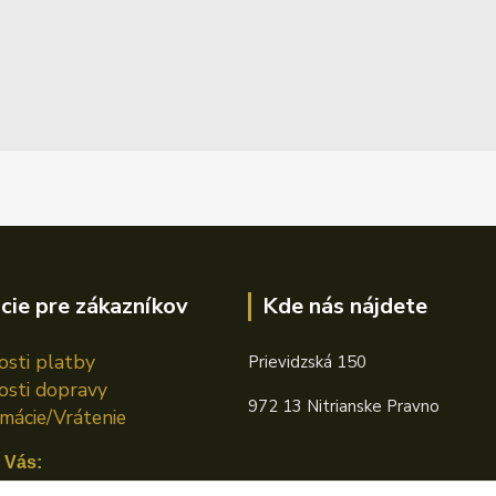
cie pre zákazníkov
Kde nás nájdete
sti platby
Prievidzská 150
sti dopravy
972 13 Nitrianske Pravno
mácie/Vrátenie
 Vás: