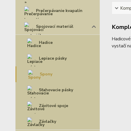
Kompl
Prečerpávanie kvapalín
Komple
Spojovací materiál
Hadicové 
Hadice
vystačí n
Lepiace pásky
Spony
Sťahovacie pásky
Závitové spoje
Závlačky