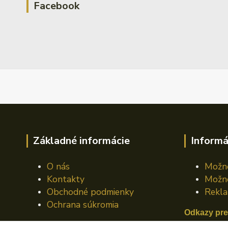
Facebook
Základné informácie
Informá
O nás
Možno
Kontakty
Možno
Obchodné podmienky
Rekla
Ochrana súkromia
Odkazy pre