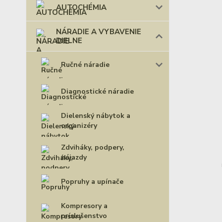
AUTOCHÉMIA
NÁRADIE A VYBAVENIE
DIELNE
Ručné náradie
Diagnostické náradie
Dielenský nábytok a
organizéry
Zdviháky, podpery,
nájazdy
Popruhy a upínače
Kompresory a
príslušenstvo