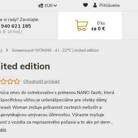
Prihlásenie
EUR
e si rady? Zavolajte.
0
ks
 940 621 185
za
0 €
a, 8-16 hod.)
né
Screenwash WOMAN - 4 l -22°C Limited edition
ted edition
Ohodnotiť produkt
úca zmes do ostrekovačov s prímesou NANO častíc, ktorá
 špecifickou vôňou je určenášpeciálne pre všetky dámy.
wash Woman znižuje priľnavosť cestných nečistôt a
ujevynikajícou umývacou účinnosťou. Výrazne zvyšuje
nosť z vozidla za nepriaznivého počasia a to ako pri denn...
opis