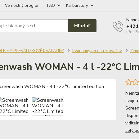
Vernostný program
FAQ
Karburátory
Neviet
Hľadať
+421
(Po-Pi
OLEJE A PREVÁDZKOVÉ KVAPALINY
Kvapaliny do ostrekovačov
Zim
enwash WOMAN - 4 l -22°C Limi
Nemrzn
svojou
Screen
dispon
viditel
celý p