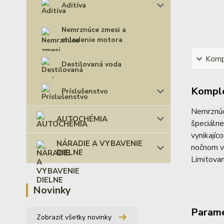
Aditíva
Nemrznúce zmesi a
chladenie motora
Kompl
Destilovaná voda
Komple
Príslušenstvo
Nemrznúc
AUTOCHÉMIA
špeciálne
vynikajíc
NÁRADIE A VYBAVENIE
nočnom v
DIELNE
Limitovan
Novinky
Param
Zobraziť všetky novinky