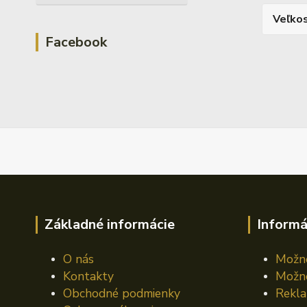
Veľko
Facebook
Základné informácie
Informá
O nás
Možno
Kontakty
Možno
Obchodné podmienky
Rekla