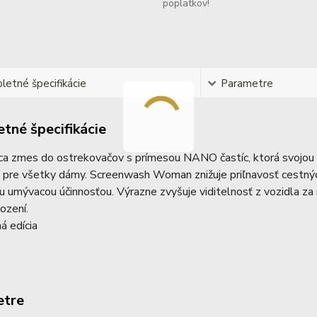
poplatkov!
etné špecifikácie
Parametre
tné špecifikácie
a zmes do ostrekovačov s prímesou NANO častíc, ktorá svojou š
 pre všetky dámy. Screenwash Woman znižuje priľnavosť cestnýc
ou umývacou účinnosťou. Výrazne zvyšuje viditelnosť z vozidla za 
ození.
á edícia
etre