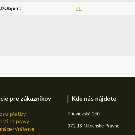
sť/Objem
4L
cie pre zákazníkov
Kde nás nájdete
sti platby
Prievidzská 150
sti dopravy
972 13 Nitrianske Pravno
mácie/Vrátenie