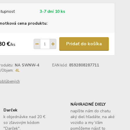
tupnosť
3-7 dní 10 ks
notková cena produktu:
80 €
Pridať do košíka
/
ks
roduktu:
NA SWNW-4
EAN kód:
8592808287711
ť/Objem:
4L
obľúbených
NÁHRADNÉ DIELY
Darček
napíšte nám do chatu
k objednávke nad 20 €
aký diel hľadáte, na aké
so zľavovým kódom
vozidlo a my Vám
"Darček".
pomôžeme nájsť to