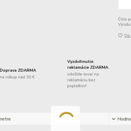
Číslo p
Výrobc
Do 
Vyzdvihnutie
reklamácie ZDARMA
Doprava ZDARMA
odošlite tovar na
na nákup nad 30 €
reklamáciu bez
poplatkov!
metre
Hodno