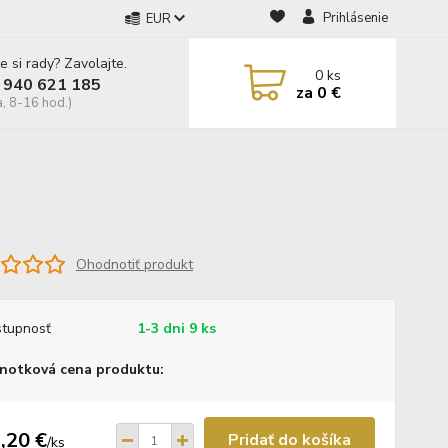
Prihlásenie
EUR
e si rady? Zavolajte.
0
ks
 940 621 185
za
0 €
a, 8-16 hod.)
Ohodnotiť produkt
tupnosť
1-3 dni 9 ks
notková cena produktu:
,20 €
Pridať do košíka
/
ks