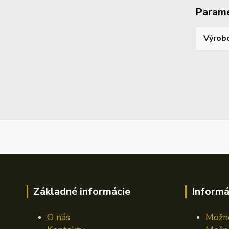
Param
Výrob
Základné informácie
Informá
O nás
Možno