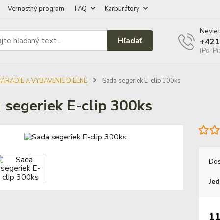
Vernostný program
FAQ
Karburátory
Neviet
Hľadať
+421
(Po-Pi
NÁRADIE A VYBAVENIE DIELNE
Sada segeriek E-clip 300ks
 segeriek E-clip 300ks
Dos
Jed
11