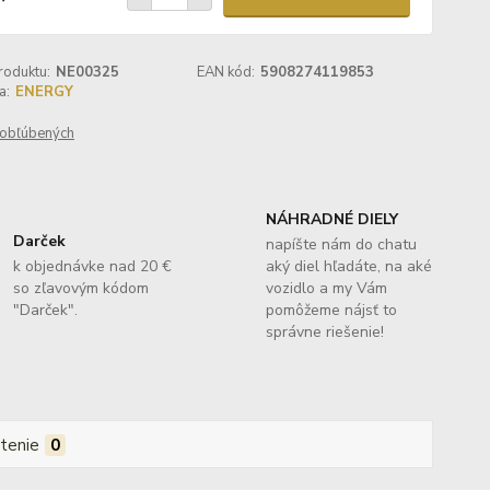
roduktu:
NE00325
EAN kód:
5908274119853
a:
ENERGY
obľúbených
NÁHRADNÉ DIELY
Darček
napíšte nám do chatu
k objednávke nad 20 €
aký diel hľadáte, na aké
so zľavovým kódom
vozidlo a my Vám
"Darček".
pomôžeme nájsť to
správne riešenie!
tenie
0