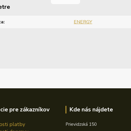
etre
ca
ENERGY
cie pre zákazníkov
Kde nás nájdete
sti platby
Prievidzská 150