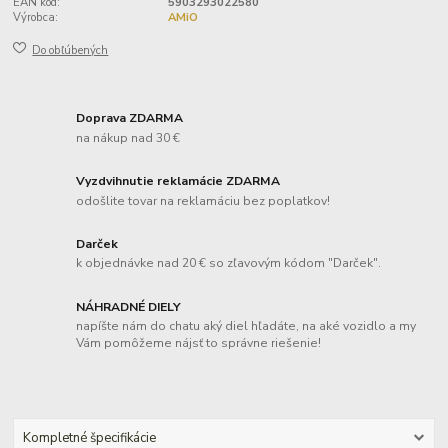
EAN kód:
5903293022580
Výrobca:
AMiO
Do obľúbených
Doprava ZDARMA
na nákup nad 30 €
Vyzdvihnutie reklamácie ZDARMA
odošlite tovar na reklamáciu bez poplatkov!
Darček
k objednávke nad 20 € so zľavovým kódom "Darček".
NÁHRADNÉ DIELY
napíšte nám do chatu aký diel hľadáte, na aké vozidlo a my
Vám pomôžeme nájsť to správne riešenie!
Kompletné špecifikácie