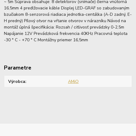
~ 5m Súprava obsahuje: 8 detektorov (snímače) čierna vnútorná
16,5mm 4 predlžovacie káble Displej LED-GRAF so zabudovaným
bzučiakom 8-senzorová riadiaca jednotka-centálka (A-D zadný, E-
H predný) Pílový otvor na vŕtanie otvorov v nárazníku Návod na
montáž úplná špecifikácia: Rozsah / citlivosť prevádzky 0-2,5m
Napájanie 12V Prevádzková frekvencia 40KHz Pracovná teplota
-30 ° C - +70 ° C Montážny priemer 16,5mm
Parametre
Výrobca
AMiO