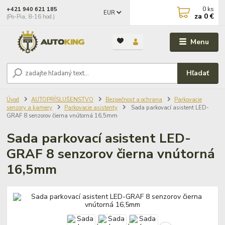
0
ks
+421 940 621 185
EUR
za
0 €
(Po-Pia, 8-16 hod.)
Menu
Hľadať
Úvod
AUTOPRÍSLUŠENSTVO
Bezpečnosť a ochrana
Parkovacie
senzory a kamery
Parkovacie asistenty
Sada parkovací asistent LED-
GRAF 8 senzorov čierna vnútorná 16,5mm
Sada parkovací asistent LED-
GRAF 8 senzorov čierna vnútorná
16,5mm