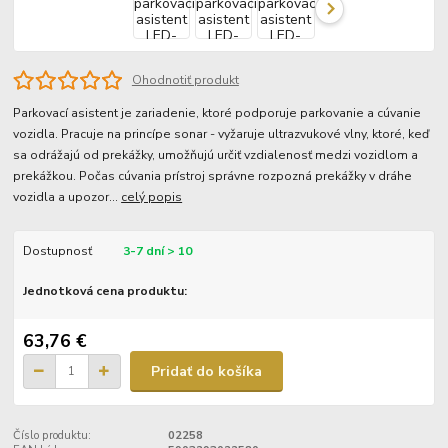
Ohodnotiť produkt
Parkovací asistent je zariadenie, ktoré podporuje parkovanie a cúvanie
vozidla. Pracuje na princípe sonar - vyžaruje ultrazvukové vlny, ktoré, keď
sa odrážajú od prekážky, umožňujú určiť vzdialenosť medzi vozidlom a
prekážkou. Počas cúvania prístroj správne rozpozná prekážky v dráhe
vozidla a upozor...
celý popis
Dostupnosť
3-7 dní > 10
Jednotková cena produktu:
63,76 €
Pridať do košíka
Číslo produktu:
02258