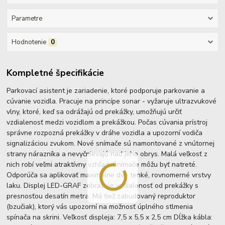
Parametre
Hodnotenie
0
Kompletné špecifikácie
Parkovací asistent je zariadenie, ktoré podporuje parkovanie a
cúvanie vozidla. Pracuje na princípe sonar - vyžaruje ultrazvukové
vlny, ktoré, keď sa odrážajú od prekážky, umožňujú určiť
vzdialenosť medzi vozidlom a prekážkou. Počas cúvania prístroj
správne rozpozná prekážky v dráhe vozidla a upozorní vodiča
signalizáciou zvukom. Nové snímače sú namontované z vnútornej
strany nárazníka a nevyčnievajú nad jeho obrys. Malá veľkosť z
nich robí veľmi atraktívny vzhľad. Snímače môžu byť natreté.
Odporúča sa aplikovať maximálne dve tenké, rovnomerné vrstvy
laku. Displej LED-GRAF zobrazuje vzdialenosť od prekážky s
presnosťou desatín metra. Má tiež zabudovaný reproduktor
(bzučiak), ktorý vás upozorní na možnosť úplného stlmenia
spínača na skrini. Veľkosť displeja: 7,5 x 5,5 x 2,5 cm Dĺžka kábla: