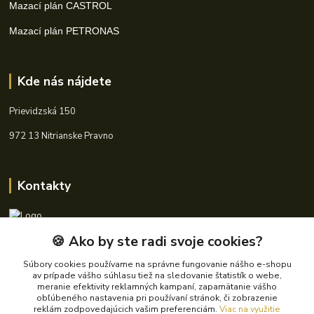
Mazací plán CASTROL
Mazací plán PETRONAS
Kde nás nájdete
Prievidzská 150
972 13 Nitrianske Pravno
Kontakty
🍪 Ako by ste radi svoje cookies?
+421 940 621 185
(Po-Pia, 8-16 hod.)
Súbory cookies používame na správne fungovanie nášho e-shopu
av prípade vášho súhlasu tiež na sledovanie štatistík o webe,
info@autoking.sk
meranie efektivity reklamných kampaní, zapamätanie vášho
obľúbeného nastavenia pri používaní stránok, či zobrazenie
reklám zodpovedajúcich vašim preferenciám.
Viac na využitie