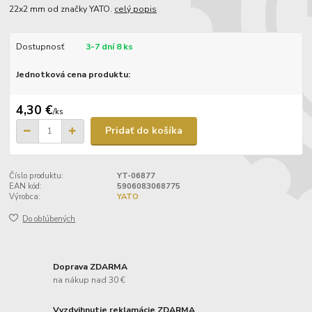
22x2 mm od značky YATO.
celý popis
Dostupnosť
3-7 dní 8 ks
Jednotková cena produktu:
4,30 €
/
ks
Pridať do košíka
Číslo produktu:
YT-06877
EAN kód:
5906083068775
Výrobca:
YATO
Do obľúbených
Doprava ZDARMA
na nákup nad 30 €
Vyzdvihnutie reklamácie ZDARMA