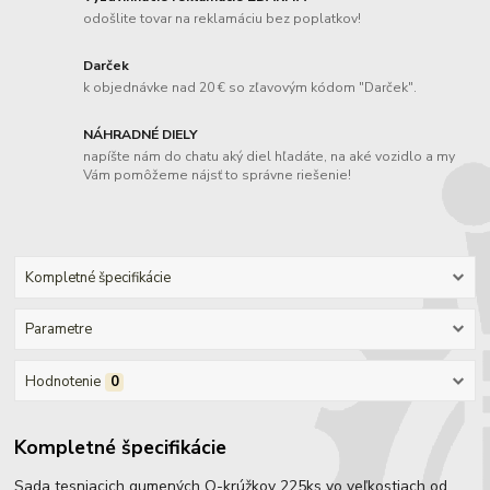
odošlite tovar na reklamáciu bez poplatkov!
Darček
k objednávke nad 20 € so zľavovým kódom "Darček".
NÁHRADNÉ DIELY
napíšte nám do chatu aký diel hľadáte, na aké vozidlo a my
Vám pomôžeme nájsť to správne riešenie!
Kompletné špecifikácie
Parametre
Hodnotenie
0
Kompletné špecifikácie
Sada tesniacich gumených O-krúžkov 225ks vo veľkostiach od