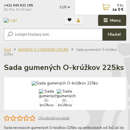
0
ks
+421 940 621 185
EUR
za
0 €
(Po-Pia, 8-16 hod.)
Menu
Hľadať
Úvod
NÁRADIE A VYBAVENIE DIELNE
Sada gumených O-krúžkov
225ks
Sada gumených O-krúžkov 225ks
Ohodnotiť produkt
Sada tesniacich gumených O-krúžkov 225ks vo veľkostiach od 3x1 až do