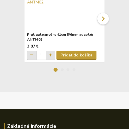
Prút autoantény 41cm 5/6mm adaptér
Autoanténa
ANTM02
ANT07
3,87 €
7,08 €
Pridať do košíka
Základné informácie