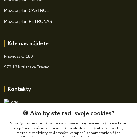
Mazací plán CASTROL
Mazací plán PETRONAS
Kde nás nájdete
Prievidzská 150
972 13 Nitrianske Pravno
Kontakty
🍪 Ako by ste radi svoje cookies?
+421 940 621 185
(Po-Pia, 8-16 hod.)
Súbory cookies používame na správne fungovanie nášho e-shopu
av prípade vášho súhlasu tiež na sledovanie štatistík o webe,
info@autoking.sk
meranie efektivity reklamných kampaní, zapamätanie vášho