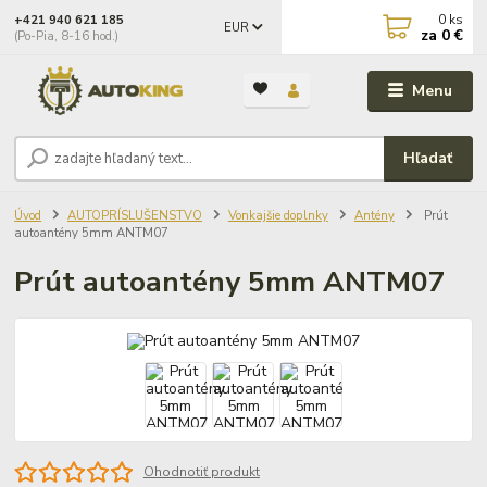
0
ks
+421 940 621 185
EUR
za
0 €
(Po-Pia, 8-16 hod.)
Menu
Hľadať
Úvod
AUTOPRÍSLUŠENSTVO
Vonkajšie doplnky
Antény
Prút
autoantény 5mm ANTM07
Prút autoantény 5mm ANTM07
Ohodnotiť produkt