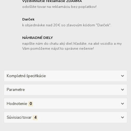
Vyzdvihnutie reklamácie ZDARMA
odošlite tovar na reklamáciu bez poplatkov!
Darček
k objednávke nad 20 € so zľavovým kódom "Darček".
NÁHRADNÉ DIELY
napíšte nám do chatu aký diel hľadáte, na aké vozidlo a my
Vám pomôžeme nájsť to správne riešenie!
Kompletné špecifikácie
Parametre
Hodnotenie
0
Súvisiaci tovar
4