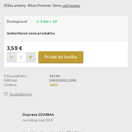
Dĺžka antény: 40cm Priemer: 5mm
celý popis
Dostupnosť
1-3 dni > 10
Jednotková cena produktu:
3,59 €
Pridať do košíka
Číslo produktu:
01130
EAN kód:
5903293011300
Výrobca:
AMiO
Do obľúbených
Doprava ZDARMA
na nákup nad 30 €