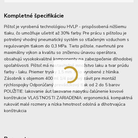
Kompletné špecifikácie
Pištoľ je vyrobená technológiou HVLP - prispôsobená nižšiemu
tlaku, čo umožňuje ušetriť až 30% farby. Pre prácu s pištoľou je
potrebný vhodný pneumatický systém so stlačeným vzduchom s
regulovaným tlakom do 0,3 MPa. Tieto pištole, navrhnuté pre
maximálny výkon a kvalitu so zníženou únavou operátora,
obsahujú vysokokvalitné komponenty na zabezpečenie dlhodobej
spoľahlivosti. Pištoľ má nastaviteľné množstvo laku a tvar prúdu
farby - laku. Priemer trysky 1,5 mm Telo vyrobené z hliníka.
Zásobník s objemom 400 ml 1/4 palcový závit pre montáž
rýchlospojky Odporúčaný prevádzkový tlak od 2 do 5 barov
POUŽITIE: lakovanie áut lakovanie nábytku čalúnenie kovové
konštrukcie VLASTNOSTI ZARIADENIA: ergonomická, kompaktná
rukoväť malé rozmery a nízka hmotnosť odolná a dlhotrvajúca
konštrukcia