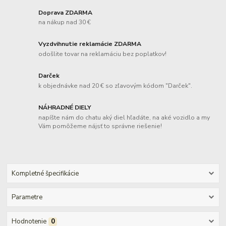
Doprava ZDARMA
na nákup nad 30 €
Vyzdvihnutie reklamácie ZDARMA
odošlite tovar na reklamáciu bez poplatkov!
Darček
k objednávke nad 20 € so zľavovým kódom "Darček".
NÁHRADNÉ DIELY
napíšte nám do chatu aký diel hľadáte, na aké vozidlo a my
Vám pomôžeme nájsť to správne riešenie!
Kompletné špecifikácie
Parametre
Hodnotenie
0