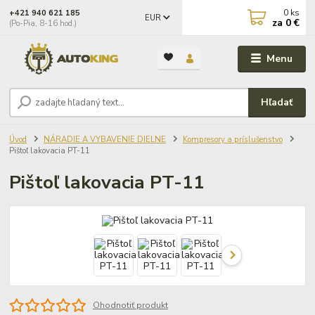
0
ks
+421 940 621 185
EUR
za
0 €
(Po-Pia, 8-16 hod.)
Menu
Hľadať
Úvod
NÁRADIE A VYBAVENIE DIELNE
Kompresory a príslušenstvo
Pištoľ lakovacia PT-11
Pištoľ lakovacia PT-11
Ohodnotiť produkt