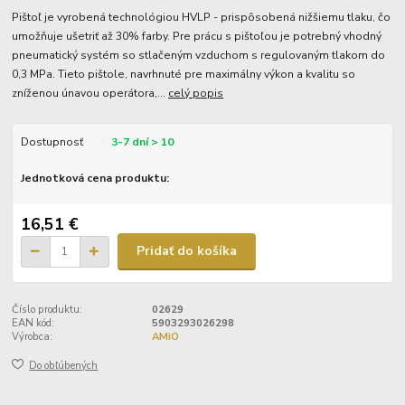
Pištoľ je vyrobená technológiou HVLP - prispôsobená nižšiemu tlaku, čo
umožňuje ušetriť až 30% farby. Pre prácu s pištoľou je potrebný vhodný
pneumatický systém so stlačeným vzduchom s regulovaným tlakom do
0,3 MPa. Tieto pištole, navrhnuté pre maximálny výkon a kvalitu so
zníženou únavou operátora,...
celý popis
Dostupnosť
3-7 dní > 10
Jednotková cena produktu:
16,51 €
Pridať do košíka
Číslo produktu:
02629
EAN kód:
5903293026298
Výrobca:
AMiO
Do obľúbených