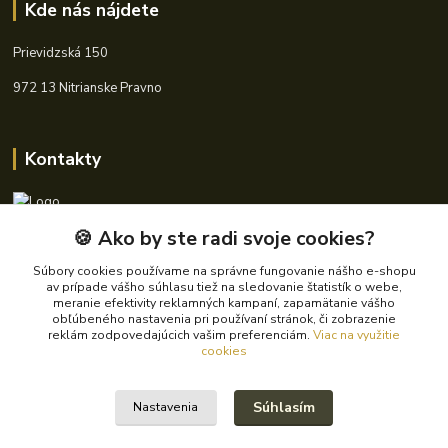
Kde nás nájdete
Prievidzská 150
972 13 Nitrianske Pravno
Kontakty
🍪 Ako by ste radi svoje cookies?
+421 940 621 185
(Po-Pia, 8-16 hod.)
Súbory cookies používame na správne fungovanie nášho e-shopu
av prípade vášho súhlasu tiež na sledovanie štatistík o webe,
info@autoking.sk
meranie efektivity reklamných kampaní, zapamätanie vášho
obľúbeného nastavenia pri používaní stránok, či zobrazenie
reklám zodpovedajúcich vašim preferenciám.
Viac na využitie
cookies
Súhlasím
Nastavenia
© 2024 Autoking.sk - Všetky práva vyhradené.