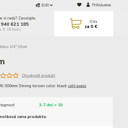
Prihlásenie
EUR
e si rady? Zavolajte.
0
ks
 940 621 185
za
0 €
a, 8-16 hod.)
bitov 1/4" 30cm
cm
Ohodnotiť produkt
95-300mm Strong torsion color: black
celý popis
tupnosť
3-7 dní > 10
notková cena produktu: