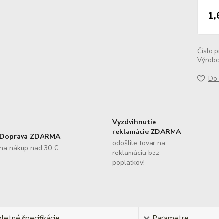
1,
Číslo p
Výrobc
Do 
Vyzdvihnutie
reklamácie ZDARMA
Doprava ZDARMA
odošlite tovar na
na nákup nad 30 €
reklamáciu bez
poplatkov!
etné špecifikácie
Parametre