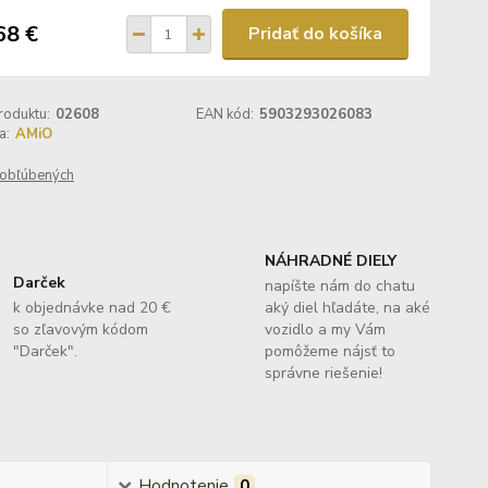
68 €
Pridať do košíka
roduktu:
02608
EAN kód:
5903293026083
a:
AMiO
obľúbených
NÁHRADNÉ DIELY
Darček
napíšte nám do chatu
k objednávke nad 20 €
aký diel hľadáte, na aké
so zľavovým kódom
vozidlo a my Vám
"Darček".
pomôžeme nájsť to
správne riešenie!
Hodnotenie
0