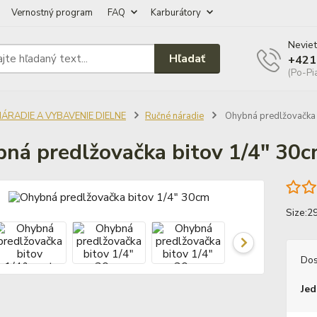
Vernostný program
FAQ
Karburátory
Neviet
Hľadať
+421
(Po-Pi
NÁRADIE A VYBAVENIE DIELNE
Ručné náradie
Ohybná predlžovačka 
ná predlžovačka bitov 1/4" 30
Size:2
Dos
Jed