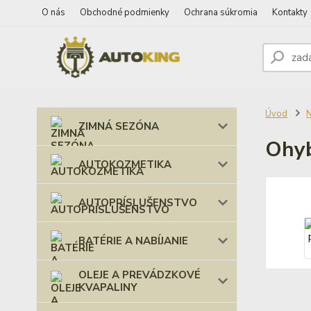
O nás
Obchodné podmienky
Ochrana súkromia
Kontakty
Úvod
ZIMNÁ SEZÓNA
Ohyb
AUTOKOZMETIKA
AUTOPRÍSLUŠENSTVO
BATÉRIE A NABÍJANIE
OLEJE A PREVÁDZKOVÉ
KVAPALINY