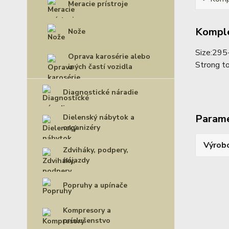
Meracie prístroje
Komple
Nože
Size:29
Oprava karosérie alebo
Strong to
iných častí vozidla
Diagnostické náradie
Param
Dielenský nábytok a
organizéry
Výrob
Zdviháky, podpery,
nájazdy
Popruhy a upínače
Kompresory a
príslušenstvo