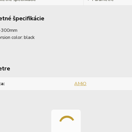
tné špecifikácie
5-300mm
rsion color: black
etre
ca
AMiO