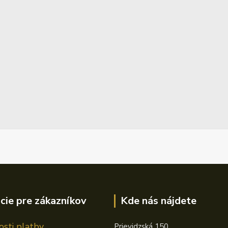
cie pre zákazníkov
Kde nás nájdete
sti platby
Prievidzská 150