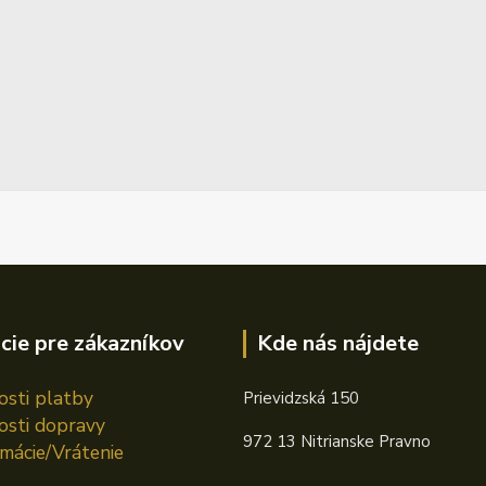
cie pre zákazníkov
Kde nás nájdete
sti platby
Prievidzská 150
sti dopravy
972 13 Nitrianske Pravno
mácie/Vrátenie