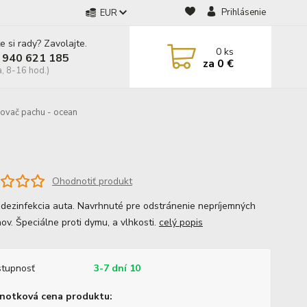
Prihlásenie
EUR
e si rady? Zavolajte.
0
ks
 940 621 185
za
0 €
a, 8-16 hod.)
ovač pachu - ocean
Ohodnotiť produkt
 dezinfekcia auta. Navrhnuté pre odstránenie nepríjemných
ov. Špeciálne proti dymu, a vlhkosti.
celý popis
tupnosť
3-7 dní 10
notková cena produktu: