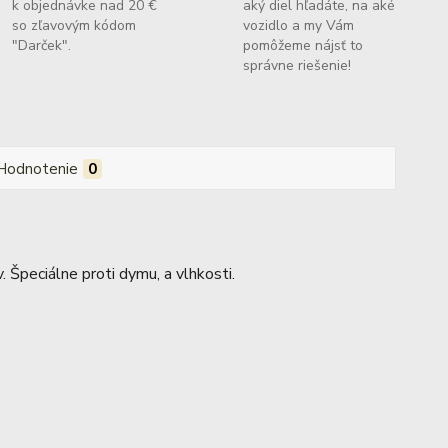
k objednávke nad 20 €
aký diel hľadáte, na aké
so zľavovým kódom
vozidlo a my Vám
"Darček".
pomôžeme nájsť to
správne riešenie!
Hodnotenie
0
 Špeciálne proti dymu, a vlhkosti.