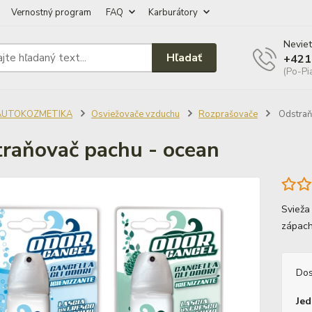
Vernostný program
FAQ
Karburátory
Neviet
Hľadať
+421
(Po-Pi
AUTOKOZMETIKA
Osviežovače vzduchu
Rozprašovače
Odstraň
raňovač pachu - ocean
Svieža
zápach
Dos
Jed