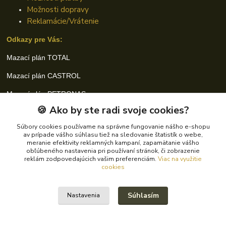
Možnosti dopravy
Reklamácie/Vrátenie
Odkazy pre Vás:
Mazací plán TOTAL
Mazací plán CASTROL
Mazací plán PETRONAS
🍪 Ako by ste radi svoje cookies?
Súbory cookies používame na správne fungovanie nášho e-shopu
Kde nás nájdete
av prípade vášho súhlasu tiež na sledovanie štatistík o webe,
meranie efektivity reklamných kampaní, zapamätanie vášho
obľúbeného nastavenia pri používaní stránok, či zobrazenie
Prievidzská 150
reklám zodpovedajúcich vašim preferenciám.
Viac na využitie
cookies
972 13 Nitrianske Pravno
Súhlasím
Nastavenia
Kontakty