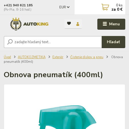
0
ks
+421 940 621 185
EUR
za
0 €
(Po-Pia, 8-16 hod.)
Menu
Hľadať
Úvod
AUTOKOZMETIKA
Exteriér
Čistenie diskov a pneu
Obnova
pneumatík (400ml)
Obnova pneumatík (400ml)