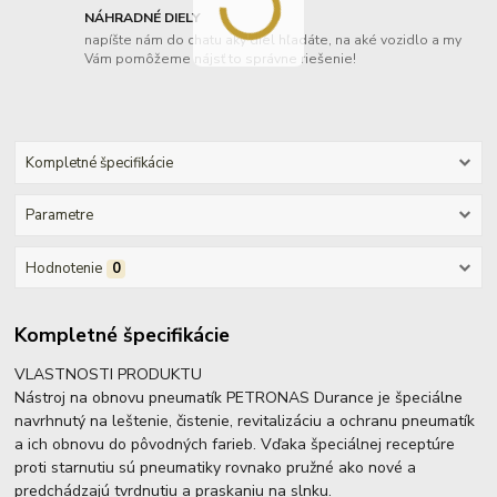
NÁHRADNÉ DIELY
napíšte nám do chatu aký diel hľadáte, na aké vozidlo a my
Vám pomôžeme nájsť to správne riešenie!
Kompletné špecifikácie
Parametre
Hodnotenie
0
Kompletné špecifikácie
VLASTNOSTI PRODUKTU
Nástroj na obnovu pneumatík PETRONAS Durance je špeciálne
navrhnutý na leštenie, čistenie, revitalizáciu a ochranu pneumatík
a ich obnovu do pôvodných farieb. Vďaka špeciálnej receptúre
proti starnutiu sú pneumatiky rovnako pružné ako nové a
predchádzajú tvrdnutiu a praskaniu na slnku.