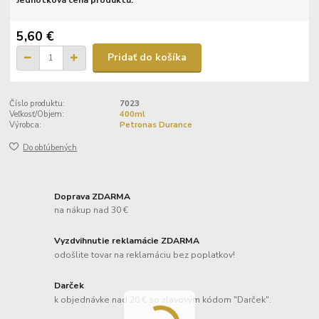
Jednotková cena produktu:
5,60 €
Pridať do košíka
Číslo produktu:
7023
Veľkosť/Objem:
400ml
Výrobca:
Petronas Durance
Do obľúbených
Doprava ZDARMA
na nákup nad 30 €
Vyzdvihnutie reklamácie ZDARMA
odošlite tovar na reklamáciu bez poplatkov!
Darček
k objednávke nad 20 € so zľavovým kódom "Darček".