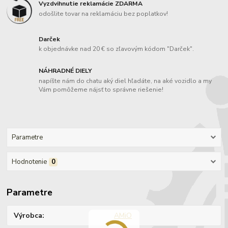
Vyzdvihnutie reklamácie ZDARMA
odošlite tovar na reklamáciu bez poplatkov!
Darček
k objednávke nad 20 € so zľavovým kódom "Darček".
NÁHRADNÉ DIELY
napíšte nám do chatu aký diel hľadáte, na aké vozidlo a my
Vám pomôžeme nájsť to správne riešenie!
Parametre
Hodnotenie
0
Parametre
Výrobca
AMiO