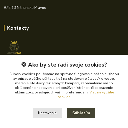
972 13 Nitrianske Pravno
Kontakty
🍪 Ako by ste radi svoje cookies?
+421 940 621 185
(Po-Pia, 8-16 hod.)
Súbory cookies používame na správne fungovanie nášho e-shopu
av prípade vášho súhlasu tiež na sledovanie štatistík o webe,
info@autoking.sk
meranie efektivity reklamných kampaní, zapamätanie vášho
obľúbeného nastavenia pri používaní stránok, či zobrazenie
reklám zodpovedajúcich vašim preferenciám.
Viac na využitie
cookies
Súhlasím
Nastavenia
© 2024 Autoking.sk - Všetky práva vyhradené.