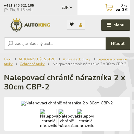
0
ks
+421 940 621 185
EUR
za
0 €
(Po-Pia, 8-16 hod.)
Menu
Hľadať
Úvod
AUTOPRÍSLUŠENSTVO
Vonkajšie doplnky
Lepiace a ochranné
prvky
Ochranné prvky
Nalepovací chránič nárazníka 2 x 30cm CBP-2
Nalepovací chránič nárazníka 2 x
30cm CBP-2