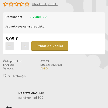
Ohodnotiť produkt
Dostupnosť
3-7 dní > 10
Jednotková cena produktu:
5,09 €
Pridať do košíka
Číslo produktu:
02503
EAN kód:
5903293025031
Výrobca:
AMiO
Do obľúbených
Doprava ZDARMA
na nákup nad 30 €