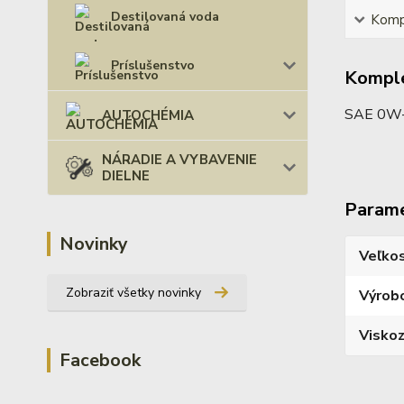
Destilovaná voda
Kompl
Príslušenstvo
Komple
SAE 0W-3
AUTOCHÉMIA
NÁRADIE A VYBAVENIE
DIELNE
Param
Novinky
Veľko
Zobraziť všetky novinky
Výrob
Viskoz
Facebook