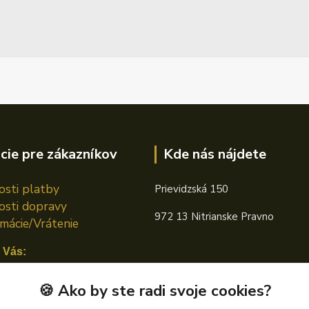
cie pre zákazníkov
Kde nás nájdete
sti platby
Prievidzská 150
sti dopravy
972 13 Nitrianske Pravno
mácie/Vrátenie
 Vás:
n TOTAL
🍪 Ako by ste radi svoje cookies?
án CASTROL