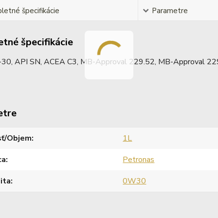
etné špecifikácie
Parametre
tné špecifikácie
0, API SN, ACEA C3, MB-Approval 229.52, MB-Approval 22
etre
sť/Objem
1L
ca
Petronas
ita
0W30