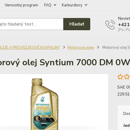
Vernostný program
FAQ
Karburátory
Neviet
Hľadať
+421
(Po-Pi
OLEJE A PREVÁDZKOVÉ KVAPALINY
Motorové oleje
Motorový olej 
rový olej Syntium 7000 DM 0W-
SAE 0W
229.51
Dos
Jed