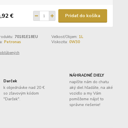
,92 €
Pridať do košíka
roduktu:
70181E18EU
Veľkosť/Objem:
1L
a:
Petronas
Viskozita:
0W30
obľúbených
NÁHRADNÉ DIELY
Darček
napíšte nám do chatu
k objednávke nad 20 €
aký diel hľadáte, na aké
so zľavovým kódom
vozidlo a my Vám
"Darček".
pomôžeme nájsť to
správne riešenie!