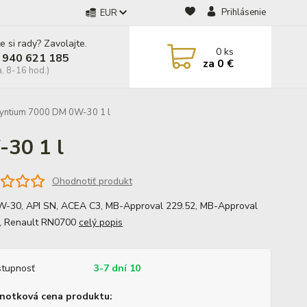
Prihlásenie
EUR
e si rady? Zavolajte.
0
ks
 940 621 185
za
0 €
a, 8-16 hod.)
Syntium 7000 DM 0W-30 1 l
30 1 l
Ohodnotiť produkt
-30, API SN, ACEA C3, MB-Approval 229.52, MB-Approval
, Renault RN0700
celý popis
tupnosť
3-7 dní 10
notková cena produktu: