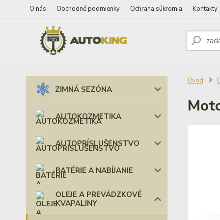
O nás
Obchodné podmienky
Ochrana súkromia
Kontakty
Úvod
ZIMNÁ SEZÓNA
Moto
AUTOKOZMETIKA
AUTOPRÍSLUŠENSTVO
BATÉRIE A NABÍJANIE
OLEJE A PREVÁDZKOVÉ
KVAPALINY