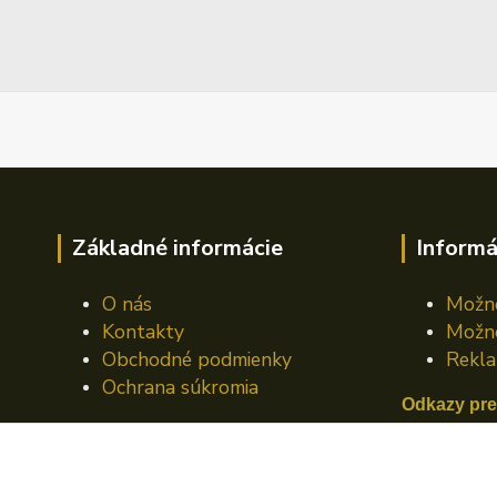
Základné informácie
Informá
O nás
Možno
Kontakty
Možno
Obchodné podmienky
Rekla
Ochrana súkromia
Odkazy pre
Mazací plá
Mazací pl