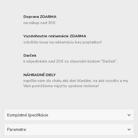
Doprava ZDARMA
na nákup nad 30 €
Vyzdvihnutie reklamácie ZDARMA
odošlite tovar na reklamáciu bez poplatkov!
Darček
k objednávke nad 20 € so zľavovým kódom "Darček".
NÁHRADNÉ DIELY
napíšte nám do chatu aký diel hľadáte, na aké vozidlo a my
Vám pomôžeme nájsť to správne riešenie!
Kompletné špecifikácie
Parametre