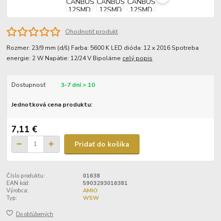
Ohodnotiť produkt
Rozmer: 23/9 mm (d/š) Farba: 5600 K LED dióda: 12 x 2016 Spotreba
energie: 2 W Napätie: 12/24 V Bipolárne
celý popis
Dostupnosť
3-7 dní > 10
Jednotková cena produktu:
7,11 €
Pridať do košíka
Číslo produktu:
01638
EAN kód:
5903293016381
Výrobca:
AMiO
Typ:
W5W
Do obľúbených