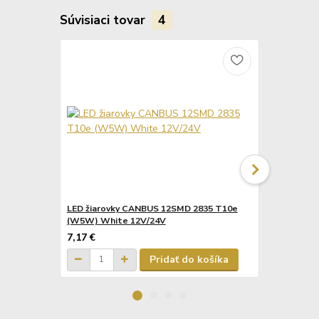
Súvisiaci tovar
4
LED žiarovky CANBUS 12SMD 2835 T10e
LED žiarov
(W5W) White 12V/24V
(W5W) ALU 
7,17 €
6,33 €
Pridať do košíka