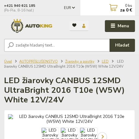
0
ks
+421 940 621 185
EUR
za
0 €
(Po-Pia, 8-16 hod.)
Menu
Hľadať
Úvod
AUTOPRÍSLUŠENSTVO
Žiarovky a poistky
LED
LED
žiarovky CANBUS 12SMD UltraBright 2016 T10e (W5W) White 12V/24V
LED žiarovky CANBUS 12SMD
UltraBright 2016 T10e (W5W)
White 12V/24V