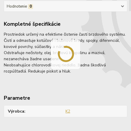
Hodnotenie
0
Kompletné špecifikácie
Prostriedok určený na efektívne čistenie častí brzdového systému.
Čistí a odmasťuje kotúčové i bubnové brzdy, spojky, diferenciál,
kovové povrchy, súčiastky a náradie.
Odstraňuje nečistoty, olej, brzdovú kvapalinu a mazivá,
nezanecháva žiadne usadeniny.
Neobsahujúce chlorovodíkovej riedidlo, žiadna škodlivá
rozpúšťadlá. Redukuje piskot a hluk.
Parametre
Výrobca
K2