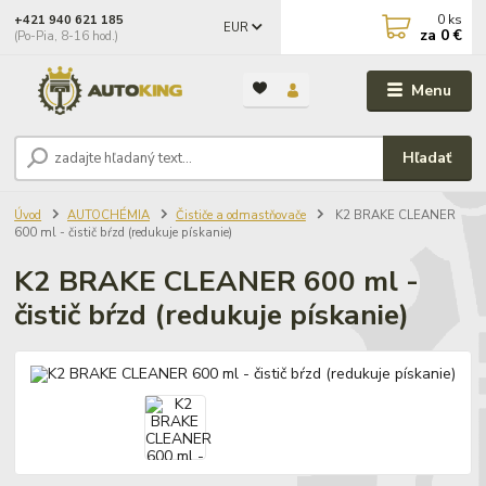
0
ks
+421 940 621 185
EUR
za
0 €
(Po-Pia, 8-16 hod.)
Menu
Hľadať
Úvod
AUTOCHÉMIA
Čističe a odmastňovače
K2 BRAKE CLEANER
600 ml - čistič bŕzd (redukuje pískanie)
K2 BRAKE CLEANER 600 ml -
čistič bŕzd (redukuje pískanie)