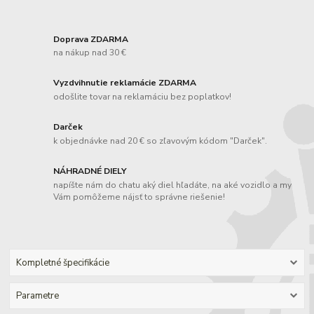
Doprava ZDARMA
na nákup nad 30 €
Vyzdvihnutie reklamácie ZDARMA
odošlite tovar na reklamáciu bez poplatkov!
Darček
k objednávke nad 20 € so zľavovým kódom "Darček".
NÁHRADNÉ DIELY
napíšte nám do chatu aký diel hľadáte, na aké vozidlo a my
Vám pomôžeme nájsť to správne riešenie!
Kompletné špecifikácie
Parametre