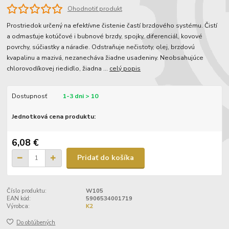
Ohodnotiť produkt
Prostriedok určený na efektívne čistenie častí brzdového systému. Čistí
a odmasťuje kotúčové i bubnové brzdy, spojky, diferenciál, kovové
povrchy, súčiastky a náradie. Odstraňuje nečistoty, olej, brzdovú
kvapalinu a mazivá, nezanecháva žiadne usadeniny. Neobsahujúce
chlorovodíkovej riedidlo, žiadna ...
celý popis
Dostupnosť
1-3 dni > 10
Jednotková cena produktu:
6,08 €
Pridať do košíka
Číslo produktu:
W105
EAN kód:
5906534001719
Výrobca:
K2
Do obľúbených