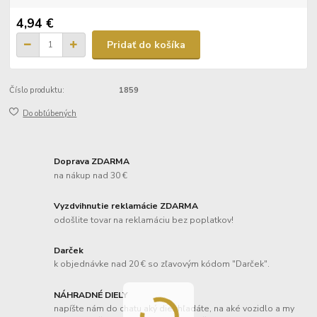
4,94 €
Pridať do košíka
Číslo produktu:
1859
Do obľúbených
Doprava ZDARMA
na nákup nad 30 €
Vyzdvihnutie reklamácie ZDARMA
odošlite tovar na reklamáciu bez poplatkov!
Darček
k objednávke nad 20 € so zľavovým kódom "Darček".
NÁHRADNÉ DIELY
napíšte nám do chatu aký diel hľadáte, na aké vozidlo a my