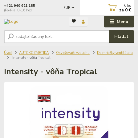
0
ks
+421 940 621 185
EUR
za
0 €
(Po-Pia, 8-16 hod.)
Menu
Hľadať
Úvod
AUTOKOZMETIKA
Osviežovače vzduchu
Do mriežky ventilátora
Intensity - vôňa Tropical
Intensity - vôňa Tropical