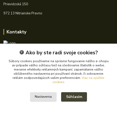
Prievidzská 150
972 13 Nitrianske Pravno
Kontakty
🍪 Ako by ste radi svoje cookies?
+421 940 621 185
(Po-Pia, 8-16 hod.)
Súbory cookies používame na správne fungovanie nášho e-shopu
av prípade vášho súhlasu tiež na sledovanie štatistík o webe,
info@autoking.sk
meranie efektivity reklamných kampaní, zapamätanie vášho
obľúbeného nastavenia pri používaní stránok, či zobrazenie
reklám zodpovedajúcich vašim preferenciám.
Viac na využitie
cookies
Súhlasím
Nastavenia
© 2024 Autoking.sk - Všetky práva vyhradené.