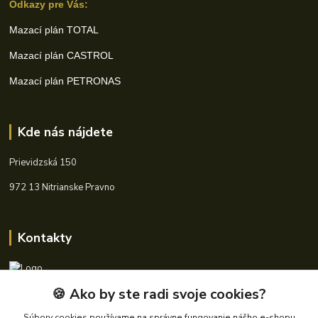
Odkazy pre Vás:
Mazací plán TOTAL
Mazací plán CASTROL
Mazací plán PETRONAS
Kde nás nájdete
Prievidzská 150
972 13 Nitrianske Pravno
Kontakty
🍪 Ako by ste radi svoje cookies?
+421 940 621 185
(Po-Pia, 8-16 hod.)
Súbory cookies používame na správne fungovanie nášho e-shopu