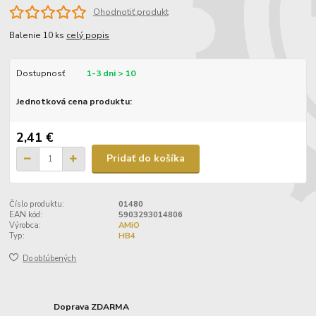
Ohodnotiť produkt
Balenie 10 ks
celý popis
Dostupnosť
1-3 dni > 10
Jednotková cena produktu:
2,41 €
Pridať do košíka
Číslo produktu:
01480
EAN kód:
5903293014806
Výrobca:
AMiO
Typ:
HB4
Do obľúbených
Doprava ZDARMA