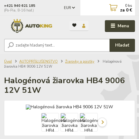
0
ks
+421 940 621 185
EUR
za
0 €
(Po-Pia, 8-16 hod.)
Menu
Hľadať
Úvod
AUTOPRÍSLUŠENSTVO
Žiarovky a poistky
Halogénová
žiarovka HB4 9006 12V 51W
Halogénová žiarovka HB4 9006
12V 51W