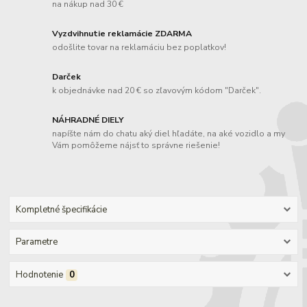
na nákup nad 30 €
Vyzdvihnutie reklamácie ZDARMA
odošlite tovar na reklamáciu bez poplatkov!
Darček
k objednávke nad 20 € so zľavovým kódom "Darček".
NÁHRADNÉ DIELY
napíšte nám do chatu aký diel hľadáte, na aké vozidlo a my
Vám pomôžeme nájsť to správne riešenie!
Kompletné špecifikácie
Parametre
Hodnotenie
0