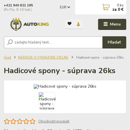
0
ks
+421 940 621 185
EUR
za
0 €
(Po-Pia, 8-16 hod.)
Menu
Hľadať
Úvod
NÁRADIE A VYBAVENIE DIELNE
Hadicové spony - súprava 26ks
Hadicové spony - súprava 26ks
Ohodnotiť produkt