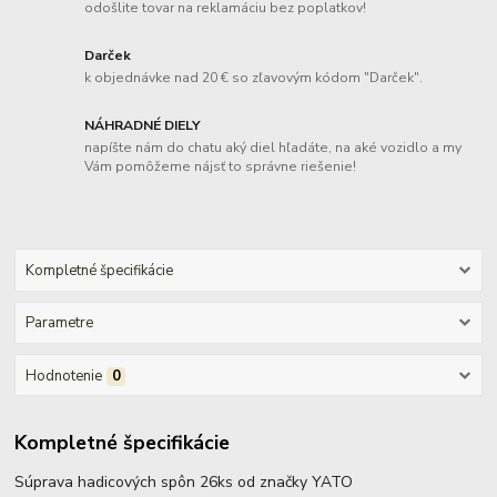
odošlite tovar na reklamáciu bez poplatkov!
Darček
k objednávke nad 20 € so zľavovým kódom "Darček".
NÁHRADNÉ DIELY
napíšte nám do chatu aký diel hľadáte, na aké vozidlo a my
Vám pomôžeme nájsť to správne riešenie!
Kompletné špecifikácie
Parametre
Hodnotenie
0
Kompletné špecifikácie
Súprava hadicových spôn 26ks od značky YATO