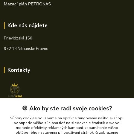
Mazací plán PETRONAS
Kde nás nájdete
Prievidzská 150
972 13 Nitrianske Pravno
Kontakty
🍪 Ako by ste radi svoje cookies?
+421 940 621 185
(Po-Pia, 8-16 hod.)
Súbory cookies používame na správne fungovanie nášho e-shopu
av prípade vášho súhlasu tiež na sledovanie štatistík o webe,
info@autoking.sk
meranie efektivity reklamných kampaní, zapamätanie vášho
obľúbeného nastavenia pri používaní stránok, či zobrazenie