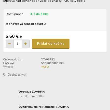
Súprava hadicových spôn 26ks od značky YATO
celý popis
Dostupnosť
3-7 dní 10 ks
Jednotková cena produktu:
5,60 €
/
ks
Pridať do košíka
Číslo produktu:
YT-06782
EAN kód:
5906083000133
Výrobca:
YATO
Do obľúbených
Doprava ZDARMA
na nákup nad 30 €
Vyzdvihnutie reklamácie ZDARMA