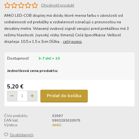
Ohodnotiť produkt
AMiO LED-COB displej má diódy, ktoré menia farbu v závislosti od
vzdialenosti od prekážky a vzdialenosť označujú s presnosťou na
desatiny metra. Vstavaný zvukový signál varujúci pred prekážkou má 3
režimy hlasitosti. (vysoký, nízky, tlmený) Celá špecifikácia: Veľkosť
displeja: 10,5 x 1,5 x 3cm Dĺžka...
celý popis
Dostupnosť
3-7 dní > 10
Jednotková cena produktu:
5,20 €
Pridať do košíka
Číslo produktu:
02097
EAN kód:
5903293020975
Výrobca:
AMiO
Do obľúbených