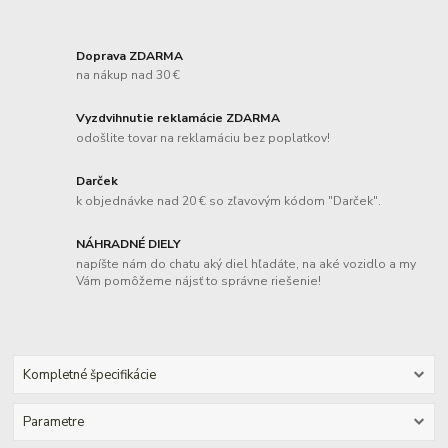
Doprava ZDARMA
na nákup nad 30 €
Vyzdvihnutie reklamácie ZDARMA
odošlite tovar na reklamáciu bez poplatkov!
Darček
k objednávke nad 20 € so zľavovým kódom "Darček".
NÁHRADNÉ DIELY
napíšte nám do chatu aký diel hľadáte, na aké vozidlo a my
Vám pomôžeme nájsť to správne riešenie!
Kompletné špecifikácie
Parametre