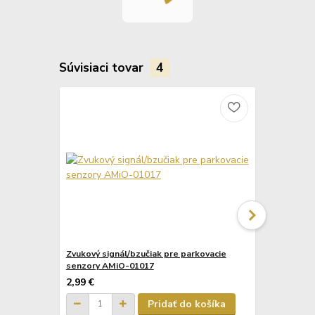
Súvisiaci tovar
4
Zvukový signál/bzučiak pre parkovacie
Displej LED 
senzory AMiO-01017
2,99 €
5,20 €
Pridať do košíka