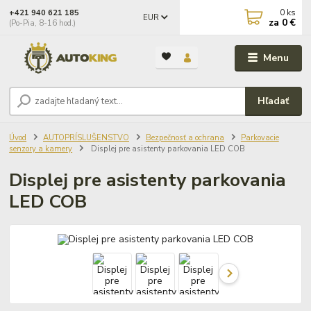
0
ks
+421 940 621 185
EUR
za
0 €
(Po-Pia, 8-16 hod.)
Menu
Hľadať
Úvod
AUTOPRÍSLUŠENSTVO
Bezpečnosť a ochrana
Parkovacie
senzory a kamery
Displej pre asistenty parkovania LED COB
Displej pre asistenty parkovania
LED COB