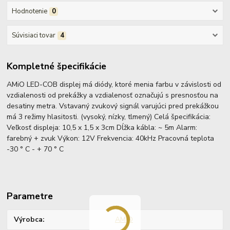
Hodnotenie
0
Súvisiaci tovar
4
Kompletné špecifikácie
AMiO LED-COB displej má diódy, ktoré menia farbu v závislosti od
vzdialenosti od prekážky a vzdialenosť označujú s presnosťou na
desatiny metra. Vstavaný zvukový signál varujúci pred prekážkou
má 3 režimy hlasitosti. (vysoký, nízky, tlmený) Celá špecifikácia:
Veľkosť displeja: 10,5 x 1,5 x 3cm Dĺžka kábla: ~ 5m Alarm:
farebný + zvuk Výkon: 12V Frekvencia: 40kHz Pracovná teplota
-30 ° C - + 70 ° C
Parametre
Výrobca
AMiO