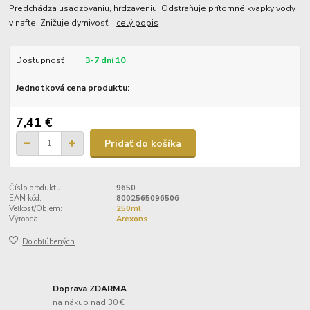
Predchádza usadzovaniu, hrdzaveniu. Odstraňuje prítomné kvapky vody
v nafte. Znižuje dymivosť...
celý popis
Dostupnosť
3-7 dní 10
Jednotková cena produktu:
7,41 €
Pridať do košíka
Číslo produktu:
9650
EAN kód:
8002565096506
Veľkosť/Objem:
250ml
Výrobca:
Arexons
Do obľúbených
Doprava ZDARMA
na nákup nad 30 €