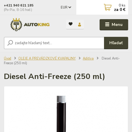
0
ks
+421 940 621 185
EUR
za
0 €
(Po-Pia, 8-16 hod.)
Menu
Hľadať
Úvod
OLEJE A PREVÁDZKOVÉ KVAPALINY
Aditíva
Diesel Anti-
Freeze (250 ml)
Diesel Anti-Freeze (250 ml)