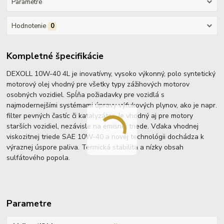
Parametre
Hodnotenie
0
Kompletné špecifikácie
DEXOLL 10W-40 4L je inovatívny, vysoko výkonný, polo syntetický
motorový olej vhodný pre všetky typy zážihových motorov
osobných vozidiel. Spĺňa požiadavky pre vozidlá s
najmodernejšími systémami úpravy výfukových plynov, ako je napr.
filter pevných častíc či katalyzátor. Je vhodný aj pre motory
starších vozidiel, nezávisle na emisnej triede. Vďaka vhodnej
viskozitnej triede SAE 10W-40 a novej technológii dochádza k
výraznej úspore paliva. Termická stabilita a nízky obsah
sulfátového popola.
Parametre