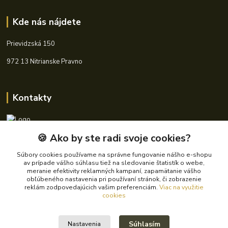
Kde nás nájdete
Prievidzská 150
972 13 Nitrianske Pravno
Kontakty
🍪 Ako by ste radi svoje cookies?
+421 940 621 185
(Po-Pia, 8-16 hod.)
Súbory cookies používame na správne fungovanie nášho e-shopu
av prípade vášho súhlasu tiež na sledovanie štatistík o webe,
info@autoking.sk
meranie efektivity reklamných kampaní, zapamätanie vášho
obľúbeného nastavenia pri používaní stránok, či zobrazenie
reklám zodpovedajúcich vašim preferenciám.
Viac na využitie
cookies
Súhlasím
Nastavenia