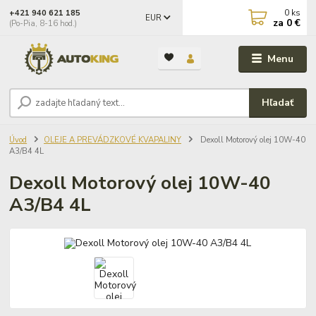
0
ks
+421 940 621 185
EUR
za
0 €
(Po-Pia, 8-16 hod.)
Menu
Hľadať
Úvod
OLEJE A PREVÁDZKOVÉ KVAPALINY
Dexoll Motorový olej 10W-40
A3/B4 4L
Dexoll Motorový olej 10W-40
A3/B4 4L