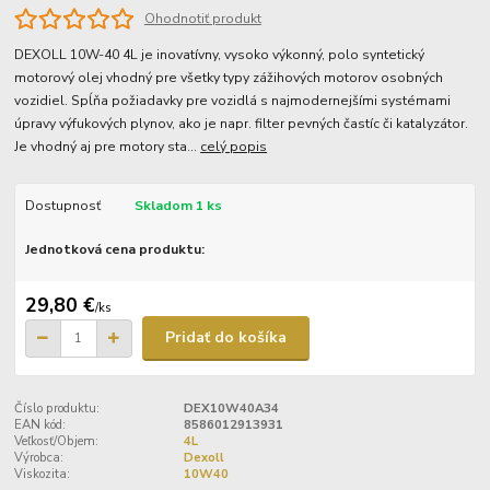
Ohodnotiť produkt
DEXOLL 10W-40 4L je inovatívny, vysoko výkonný, polo syntetický
motorový olej vhodný pre všetky typy zážihových motorov osobných
vozidiel. Spĺňa požiadavky pre vozidlá s najmodernejšími systémami
úpravy výfukových plynov, ako je napr. filter pevných častíc či katalyzátor.
Je vhodný aj pre motory sta...
celý popis
Dostupnosť
Skladom 1 ks
Jednotková cena produktu:
29,80 €
/
ks
Pridať do košíka
Číslo produktu:
DEX10W40A34
EAN kód:
8586012913931
Veľkosť/Objem:
4L
Výrobca:
Dexoll
Viskozita:
10W40