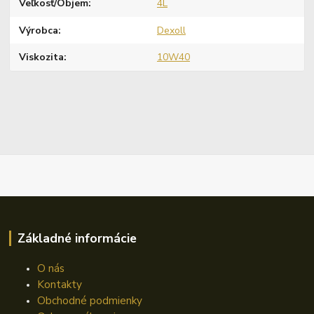
Veľkosť/Objem
4L
Výrobca
Dexoll
Viskozita
10W40
Základné informácie
O nás
Kontakty
Obchodné podmienky