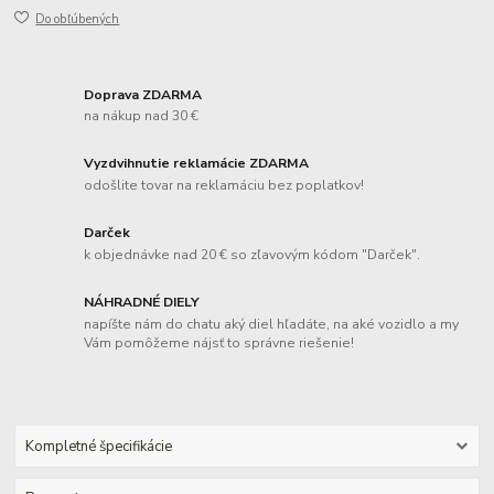
Do obľúbených
Doprava ZDARMA
na nákup nad 30 €
Vyzdvihnutie reklamácie ZDARMA
odošlite tovar na reklamáciu bez poplatkov!
Darček
k objednávke nad 20 € so zľavovým kódom "Darček".
NÁHRADNÉ DIELY
napíšte nám do chatu aký diel hľadáte, na aké vozidlo a my
Vám pomôžeme nájsť to správne riešenie!
Kompletné špecifikácie