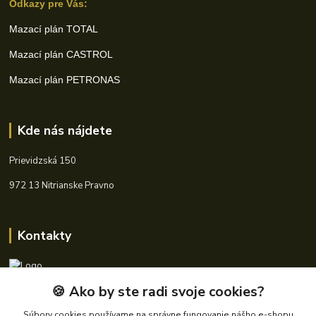
Odkazy pre Vás:
Mazací plán TOTAL
Mazací plán CASTROL
Mazací plán PETRONAS
Kde nás nájdete
Prievidzská 150
972 13 Nitrianske Pravno
Kontakty
🍪 Ako by ste radi svoje cookies?
+421 940 621 185
(Po-Pia, 8-16 hod.)
Súbory cookies používame na správne fungovanie nášho e-shopu