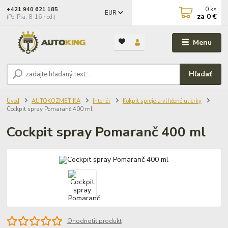
0
ks
+421 940 621 185
EUR
za
0 €
(Po-Pia, 8-16 hod.)
Menu
Hľadať
Úvod
AUTOKOZMETIKA
Interiér
Kokpit spreje a vlhčené utierky
Cockpit spray Pomaranč 400 ml
Cockpit spray Pomaranč 400 ml
Ohodnotiť produkt