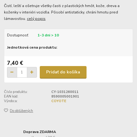
Čistí, leští a ošetruje všetky časti z plastických hmôt, kože, dreva a
koženky v interiéri vozidla. Pôsobí antistaticky, chráni hmotu pred
lámavosťou.
celý popis
Dostupnosť
1-3 dni > 10
Jednotková cena produktu:
7,40 €
Pridať do košíka
Číslo produktu:
CY-1031260011
EAN kód:
8590005001901
Výrobca:
COYOTE
Do obľúbených
Doprava ZDARMA