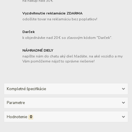
na nákup nad 30 €
Vyzdvihnutie reklamácie ZDARMA
odošlite tovar na reklamáciu bez poplatkov!
Darček
k objednávke nad 20 € so zľavovým kódom "Darček".
NÁHRADNÉ DIELY
napíšte nám do chatu aký diel hľadáte, na aké vozidlo a my
Vám pomôžeme nájsť to správne riešenie!
Kompletné špecifikácie
Parametre
Hodnotenie
0