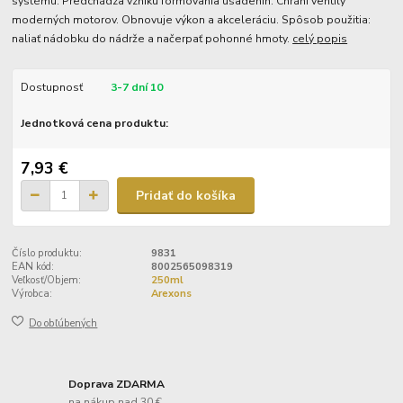
systému. Predchádza vzniku formovania usadenín. Chráni ventily
moderných motorov. Obnovuje výkon a akceleráciu. Spôsob použitia:
naliať nádobku do nádrže a načerpať pohonné hmoty.
celý popis
Dostupnosť
3-7 dní 10
Jednotková cena produktu:
7,93 €
Pridať do košíka
Číslo produktu:
9831
EAN kód:
8002565098319
Veľkosť/Objem:
250ml
Výrobca:
Arexons
Do obľúbených
Doprava ZDARMA
na nákup nad 30 €