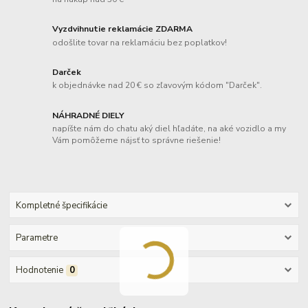
Vyzdvihnutie reklamácie ZDARMA
odošlite tovar na reklamáciu bez poplatkov!
Darček
k objednávke nad 20 € so zľavovým kódom "Darček".
NÁHRADNÉ DIELY
napíšte nám do chatu aký diel hľadáte, na aké vozidlo a my
Vám pomôžeme nájsť to správne riešenie!
Kompletné špecifikácie
Parametre
Hodnotenie
0