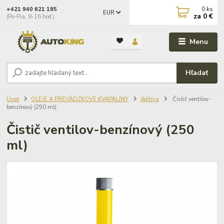
0
ks
+421 940 621 185
EUR
za
0 €
(Po-Pia, 8-16 hod.)
Menu
Hľadať
Úvod
OLEJE A PREVÁDZKOVÉ KVAPALINY
Aditíva
Čistič ventilov-
benzínový (250 ml)
Čistič ventilov-benzínový (250
ml)