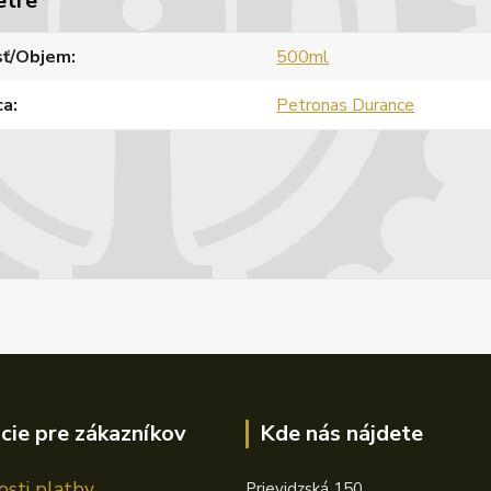
etre
sť/Objem
500ml
ca
Petronas Durance
cie pre zákazníkov
Kde nás nájdete
sti platby
Prievidzská 150