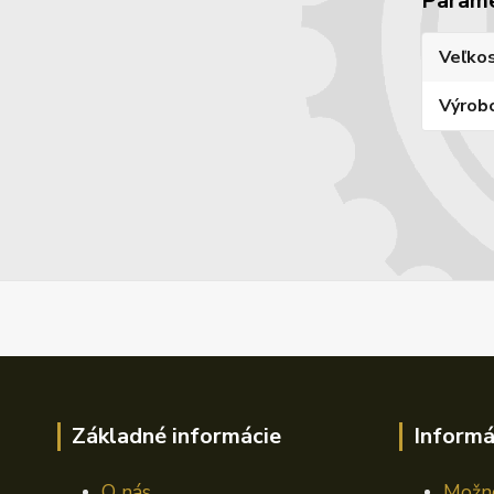
Param
Veľko
Výrob
Základné informácie
Informá
O nás
Možno