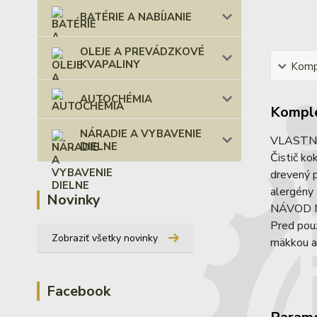
BATÉRIE A NABÍJANIE
OLEJE A PREVÁDZKOVÉ
KVAPALINY
Kompl
AUTOCHÉMIA
Komple
NÁRADIE A VYBAVENIE
VLASTN
DIELNE
Čistič ko
drevený p
alergény
Novinky
NÁVOD 
Pred použ
Zobraziť všetky novinky
mäkkou a 
Facebook