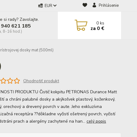
Prihlásenie
EUR
e si rady? Zavolajte.
0
ks
 940 621 185
za
0 €
a, 8-16 hod.)
prístrojovej dosky mat (500ml)
)
Ohodnotiť produkt
NOSTI PRODUKTU Čistič kokpitu PETRONAS Durance Matt
leští a chráni palubné dosky a akýkoľvek plastový, koženkový,
, orechový a drevený povrch v aute. Jeho exkluzívna
izačná receptúra ??dôkladne vyčistí ošetrený povrch, vyčistí
dstráni prach a alergény zachytené na han...
celý popis