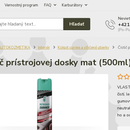
Vernostný program
FAQ
Karburátory
Neviet
Hľadať
+421
(Po-Pi
AUTOKOZMETIKA
Interiér
Kokpit spreje a vlhčené utierky
Čistič 
ič prístrojovej dosky mat (500ml
VLAST
čistí, 
gumový
neutral
ho a o