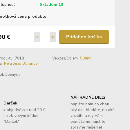
tupnosť
Skladom 10
notková cena produktu:
90 €
Pridať do košíka
roduktu:
7013
Veľkosť/Objem:
500ml
a:
Petronas Durance
obľúbených
NÁHRADNÉ DIELY
Darček
napíšte nám do chatu
k objednávke nad 20 €
aký diel hľadáte, na aké
so zľavovým kódom
vozidlo a my Vám
"Darček".
pomôžeme nájsť to
správne riešenie!