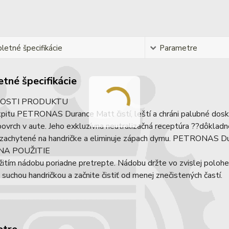
etné špecifikácie
Parametre
tné špecifikácie
OSTI PRODUKTU
kpitu PETRONAS Durance Matt čistí, leští a chráni palubné dosk
ovrch v aute. Jeho exkluzívna neutralizačná receptúra ??dôkladne 
 zachytené na handričke a eliminuje zápach dymu. PETRONAS Dur
NA POUŽITIE
itím nádobu poriadne pretrepte. Nádobu držte vo zvislej polohe,
suchou handričkou a začnite čistiť od menej znečistených častí.