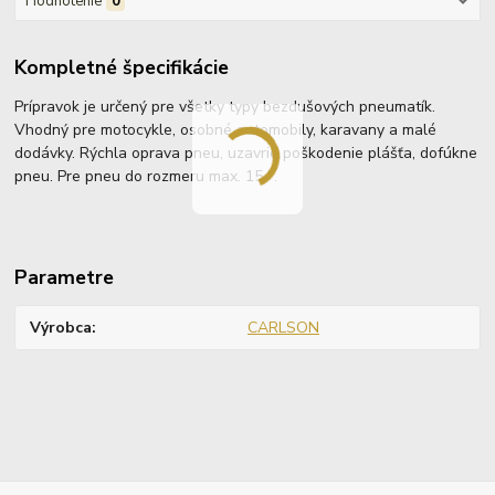
Hodnotenie
0
Kompletné špecifikácie
Prípravok je určený pre všetky typy bezdušových pneumatík.
Vhodný pre motocykle, osobné automobily, karavany a malé
dodávky. Rýchla oprava pneu, uzavrie poškodenie plášťa, dofúkne
pneu. Pre pneu do rozmeru max. 15 ".
Parametre
Výrobca
CARLSON