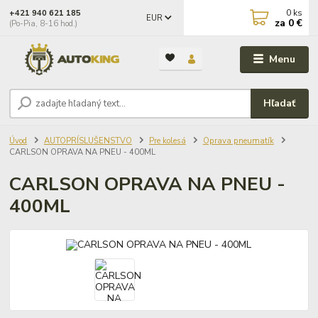
0
ks
+421 940 621 185
EUR
za
0 €
(Po-Pia, 8-16 hod.)
Menu
Hľadať
Úvod
AUTOPRÍSLUŠENSTVO
Pre kolesá
Oprava pneumatík
CARLSON OPRAVA NA PNEU - 400ML
CARLSON OPRAVA NA PNEU -
400ML