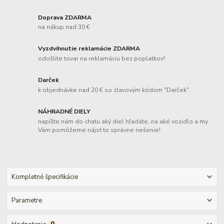
Doprava ZDARMA
na nákup nad 30 €
Vyzdvihnutie reklamácie ZDARMA
odošlite tovar na reklamáciu bez poplatkov!
Darček
k objednávke nad 20 € so zľavovým kódom "Darček".
NÁHRADNÉ DIELY
napíšte nám do chatu aký diel hľadáte, na aké vozidlo a my
Vám pomôžeme nájsť to správne riešenie!
Kompletné špecifikácie
Parametre