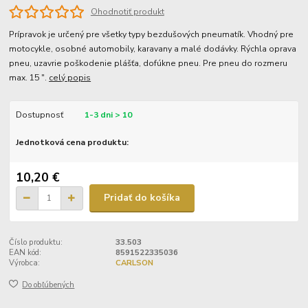
Ohodnotiť produkt
Prípravok je určený pre všetky typy bezdušových pneumatík. Vhodný pre
motocykle, osobné automobily, karavany a malé dodávky. Rýchla oprava
pneu, uzavrie poškodenie plášťa, dofúkne pneu. Pre pneu do rozmeru
max. 15 ".
celý popis
Dostupnosť
1-3 dni > 10
Jednotková cena produktu:
10,20 €
Pridať do košíka
Číslo produktu:
33.503
EAN kód:
8591522335036
Výrobca:
CARLSON
Do obľúbených