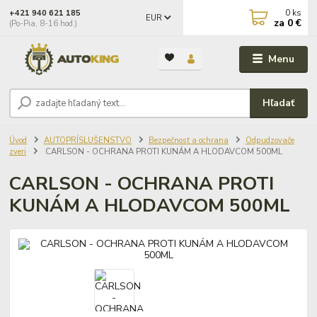
0
ks
+421 940 621 185
EUR
za
0 €
(Po-Pia, 8-16 hod.)
Menu
Hľadať
Úvod
AUTOPRÍSLUŠENSTVO
Bezpečnosť a ochrana
Odpudzovače
zveri
CARLSON - OCHRANA PROTI KUNÁM A HLODAVCOM 500ML
CARLSON - OCHRANA PROTI
KUNÁM A HLODAVCOM 500ML