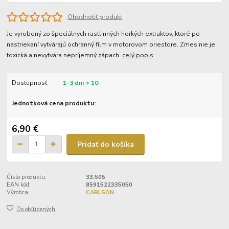
Ohodnotiť produkt
Je vyrobený zo špeciálnych rastlinných horkých extraktov, ktoré po
nastriekaní vytvárajú ochranný film v motorovom priestore. Zmes nie je
toxická a nevytvára nepríjemný zápach.
celý popis
Dostupnosť
1-3 dni > 10
Jednotková cena produktu:
6,90 €
Pridať do košíka
Číslo produktu:
33.505
EAN kód:
8591522335050
Výrobca:
CARLSON
Do obľúbených