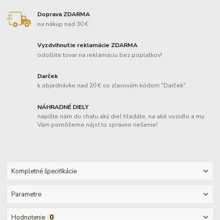
Doprava ZDARMA
na nákup nad 30 €
Vyzdvihnutie reklamácie ZDARMA
odošlite tovar na reklamáciu bez poplatkov!
Darček
k objednávke nad 20 € so zľavovým kódom "Darček".
NÁHRADNÉ DIELY
napíšte nám do chatu aký diel hľadáte, na aké vozidlo a my
Vám pomôžeme nájsť to správne riešenie!
Kompletné špecifikácie
Parametre
Hodnotenie
0