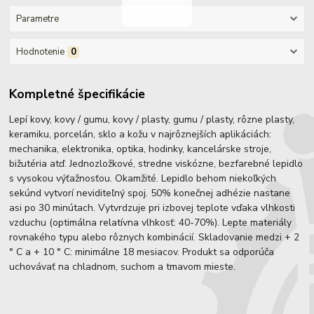
Parametre
Hodnotenie
0
Kompletné špecifikácie
Lepí kovy, kovy / gumu, kovy / plasty, gumu / plasty, rôzne plasty,
keramiku, porcelán, sklo a kožu v najrôznejších aplikáciách:
mechanika, elektronika, optika, hodinky, kancelárske stroje,
bižutéria atď. Jednozložkové, stredne viskózne, bezfarebné lepidlo
s vysokou výťažnosťou. Okamžité. Lepidlo behom niekoľkých
sekúnd vytvorí neviditeľný spoj. 50% konečnej adhézie nastane
asi po 30 minútach. Vytvrdzuje pri izbovej teplote vďaka vlhkosti
vzduchu (optimálna relatívna vlhkosť: 40-70%). Lepte materiály
rovnakého typu alebo rôznych kombinácií. Skladovanie medzi + 2
° C a + 10 ° C: minimálne 18 mesiacov. Produkt sa odporúča
uchovávať na chladnom, suchom a tmavom mieste.