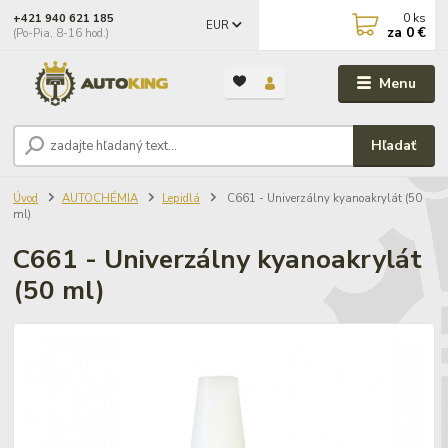
0
ks
+421 940 621 185
EUR
za
0 €
(Po-Pia, 8-16 hod.)
Menu
Hľadať
Úvod
AUTOCHÉMIA
Lepidlá
C661 - Univerzálny kyanoakrylát (50
ml)
C661 - Univerzálny kyanoakrylát
(50 ml)