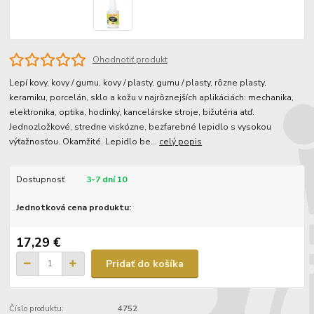
Ohodnotiť produkt
Lepí kovy, kovy / gumu, kovy / plasty, gumu / plasty, rôzne plasty,
keramiku, porcelán, sklo a kožu v najrôznejších aplikáciách: mechanika,
elektronika, optika, hodinky, kancelárske stroje, bižutéria atď.
Jednozložkové, stredne viskózne, bezfarebné lepidlo s vysokou
výťažnosťou. Okamžité. Lepidlo be...
celý popis
Dostupnosť
3-7 dní 10
Jednotková cena produktu:
17,29 €
Pridať do košíka
Číslo produktu:
4752