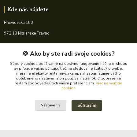
Kde nás nájdete
Prievidzská 150
972 13 Nitrianske Pravno
🍪 Ako by ste radi svoje cookies?
Kontakty
Súbory cookies používame na správne fungovanie nášho e-shopu
av prípade vášho súhlasu tiež na sledovanie štatistík o webe,
meranie efektivity reklamných kampaní, zapamätanie vášho
obľúbeného nastavenia pri používaní stránok, či zobrazenie
+421 940 621 185
reklám zodpovedajúcich vašim preferenciám.
Viac na využitie
(Po-Pia, 8-16 hod.)
cookies
info@autoking.sk
Súhlasím
Nastavenia