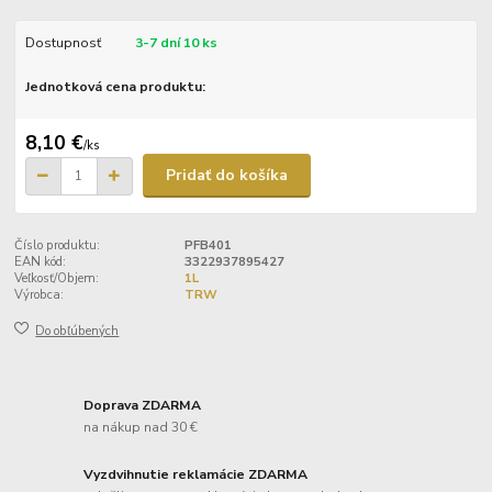
Dostupnosť
3-7 dní 10 ks
Jednotková cena produktu:
8,10 €
/
ks
Pridať do košíka
Číslo produktu:
PFB401
EAN kód:
3322937895427
Veľkosť/Objem:
1L
Výrobca:
TRW
Do obľúbených
Doprava ZDARMA
na nákup nad 30 €
Vyzdvihnutie reklamácie ZDARMA