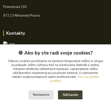
Prievidzská 150
972 13 Nitrianske Pravno
Kontakty
🍪 Ako by ste radi svoje cookies?
+421 940 621 185
(Po-Pia, 8-16 hod.)
Súbory cookies používame na správne fungovanie nášho e-shopu
av prípade vášho súhlasu tiež na sledovanie štatistík o webe,
info@autoking.sk
meranie efektivity reklamných kampaní, zapamätanie vášho
obľúbeného nastavenia pri používaní stránok, či zobrazenie
reklám zodpovedajúcich vašim preferenciám.
Viac na využitie
cookies
Súhlasím
Nastavenia
© 2024 Autoking.sk - Všetky práva vyhradené.