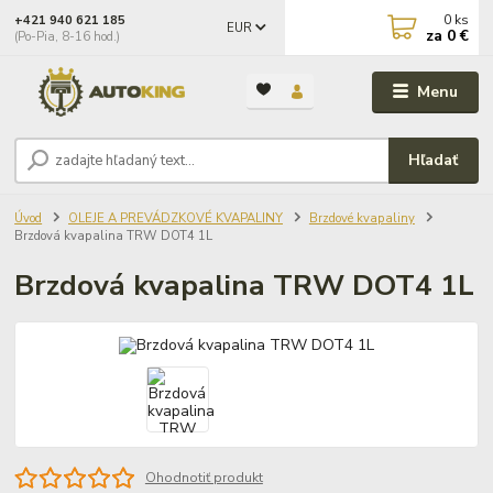
0
ks
+421 940 621 185
EUR
za
0 €
(Po-Pia, 8-16 hod.)
Menu
Hľadať
Úvod
OLEJE A PREVÁDZKOVÉ KVAPALINY
Brzdové kvapaliny
Brzdová kvapalina TRW DOT4 1L
Brzdová kvapalina TRW DOT4 1L
Ohodnotiť produkt