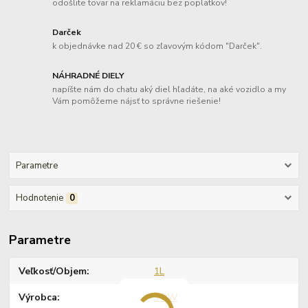
odošlite tovar na reklamáciu bez poplatkov!
Darček
k objednávke nad 20 € so zľavovým kódom "Darček".
NÁHRADNÉ DIELY
napíšte nám do chatu aký diel hľadáte, na aké vozidlo a my
Vám pomôžeme nájsť to správne riešenie!
Parametre
Hodnotenie
0
Parametre
Veľkosť/Objem
1L
Výrobca
TRW