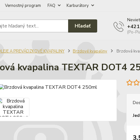
Vernostný program
FAQ
Karburátory
Neviet
Hľadať
+421
(Po-Pi
OLEJE A PREVÁDZKOVÉ KVAPALINY
Brzdové kvapaliny
Brzdová kv
ová kvapalina TEXTAR DOT4 2
Dos
Jed
3,