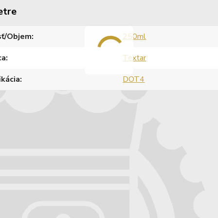
etre
sť/Objem
250ml
ca
Textar
ikácia
DOT4