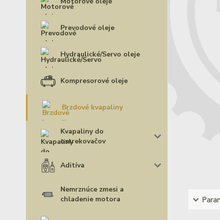
Motorové oleje
Prevodové oleje
Hydraulické/Servo oleje
Kompresorové oleje
Brzdové kvapaliny
Kvapaliny do
ostrekovačov
Aditíva
Nemrznúce zmesi a
chladenie motora
Para