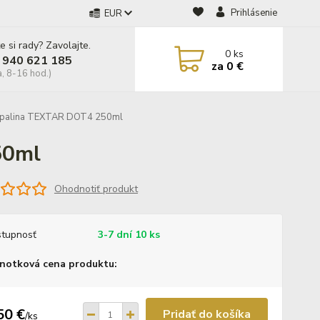
Prihlásenie
EUR
e si rady? Zavolajte.
0
ks
 940 621 185
za
0 €
a, 8-16 hod.)
apalina TEXTAR DOT4 250ml
50ml
Ohodnotiť produkt
tupnosť
3-7 dní 10 ks
notková cena produktu:
50 €
Pridať do košíka
/
ks