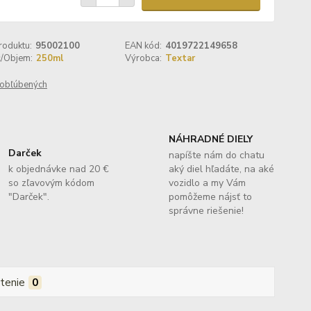
roduktu:
95002100
EAN kód:
4019722149658
ť/Objem:
250ml
Výrobca:
Textar
obľúbených
NÁHRADNÉ DIELY
Darček
napíšte nám do chatu
k objednávke nad 20 €
aký diel hľadáte, na aké
so zľavovým kódom
vozidlo a my Vám
"Darček".
pomôžeme nájsť to
správne riešenie!
tenie
0