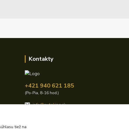
Kontakty
+421 940 621 185
(Po-Pia, 8-16 hod.)
info@autoking.sk
úhlasu tiež na