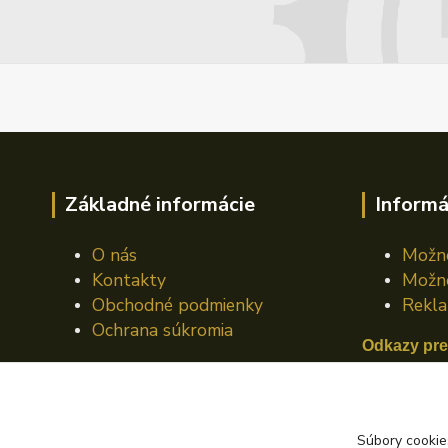
Základné informácie
Informá
O nás
Možno
Kontakty
Možno
Obchodné podmienky
Rekla
Ochrana súkromia
Odkazy pre
Mazací plá
Mazací pl
Súbory cookie