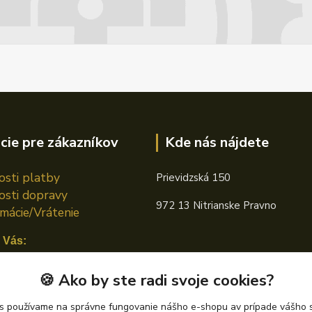
cie pre zákazníkov
Kde nás nájdete
sti platby
Prievidzská 150
sti dopravy
972 13 Nitrianske Pravno
mácie/Vrátenie
 Vás:
n TOTAL
🍪 Ako by ste radi svoje cookies?
án CASTROL
s používame na správne fungovanie nášho e-shopu av prípade vášho s