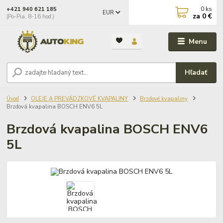
0
ks
+421 940 621 185
EUR
za
0 €
(Po-Pia, 8-16 hod.)
Menu
Hľadať
Úvod
OLEJE A PREVÁDZKOVÉ KVAPALINY
Brzdové kvapaliny
Brzdová kvapalina BOSCH ENV6 5L
Brzdová kvapalina BOSCH ENV6
5L