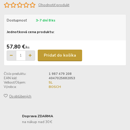
Ohodnotiť produkt
Dostupnosť
3-7 dní 8 ks
Jednotková cena produktu:
57,80 €
/
ks
Pridať do košíka
Číslo produktu:
1 987 479 208
EAN kód:
4047025682053
Veľkosť/Objem:
5L
Výrobca:
BOSCH
Do obľúbených
Doprava ZDARMA
na nákup nad 30 €