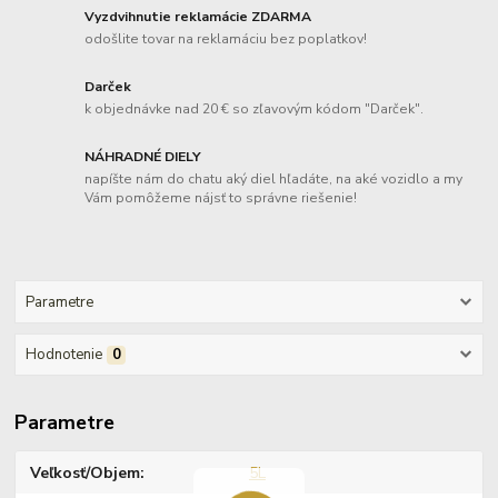
Vyzdvihnutie reklamácie ZDARMA
odošlite tovar na reklamáciu bez poplatkov!
Darček
k objednávke nad 20 € so zľavovým kódom "Darček".
NÁHRADNÉ DIELY
napíšte nám do chatu aký diel hľadáte, na aké vozidlo a my
Vám pomôžeme nájsť to správne riešenie!
Parametre
Hodnotenie
0
Parametre
Veľkosť/Objem
5L