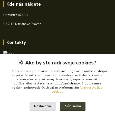
Kde nás nájdete
Prievidzská 150
972 13 Nitrianske Pravno
Kontakty
🍪 Ako by ste radi svoje cookies?
+421 940 621 185
(Po-Pia, 8-16 hod.)
Súbory cookies používame na správne fungovanie nášho e-shopu
av prípade vášho súhlasu tiež na sledovanie štatistík o webe,
info@autoking.sk
meranie efektivity reklamných kampaní, zapamätanie vášho
obľúbeného nastavenia pri používaní stránok, či zobrazenie
reklám zodpovedajúcich vašim preferenciám.
Viac na využitie
cookies
Súhlasím
Nastavenia
© 2024 Autoking.sk - Všetky práva vyhradené.