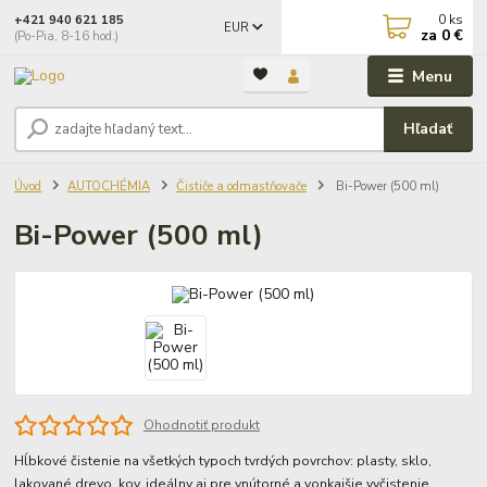
0
ks
+421 940 621 185
EUR
za
0 €
(Po-Pia, 8-16 hod.)
Menu
Hľadať
Úvod
AUTOCHÉMIA
Čističe a odmastňovače
Bi-Power (500 ml)
Bi-Power (500 ml)
Ohodnotiť produkt
Hĺbkové čistenie na všetkých typoch tvrdých povrchov: plasty, sklo,
lakované drevo, kov, ideálny aj pre vnútorné a vonkajšie vyčistenie.