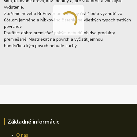
sklo, lakované drevo, kov, ideálny aj pre vnútorné a vonkajšie
vyčistenie.
Zloženie nového Bi-Power univerzálny čistič bolo vyvinuté za
účelom jemného a hĺbkového čistenia na všetkých typoch tvrdých
povrchov.
Použitie: dobre premiešať pokým nebudú obidva produkty
premiešané. Nastriekať na povrch a vyčistiť jemnou
handričkou kým povrch nebude suchý.
Základné informácie
O nás