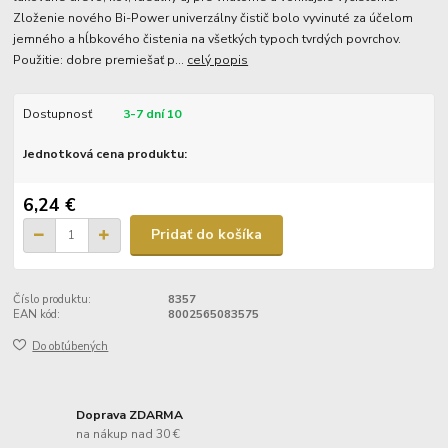
Zloženie nového Bi-Power univerzálny čistič bolo vyvinuté za účelom
jemného a hĺbkového čistenia na všetkých typoch tvrdých povrchov.
Použitie: dobre premiešať p...
celý popis
Dostupnosť
3-7 dní 10
Jednotková cena produktu:
6,24 €
Pridať do košíka
Číslo produktu:
8357
EAN kód:
8002565083575
Do obľúbených
Doprava ZDARMA
na nákup nad 30 €