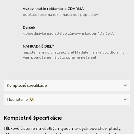
Vyzdvihnutie reklamácie ZDARMA
odošlite tovar na reklamáciu bez poplatkov!
Darček
k objednávke nad 20 € so zľavovým kódom "Darček".
NÁHRADNÉ DIELY
napíšte nám do chatu aký diel hľadáte, na aké vozidlo a my
Vám pomôžeme nájsť to správne riešenie!
Kompletné špecifikácie
Hodnotenie
0
Kompletné špecifikácie
Hĺbkové čistenie na všetkých typoch tvrdých povrchov: plasty,