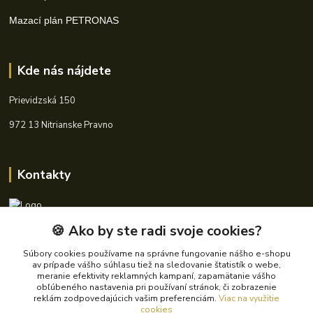
Mazací plán PETRONAS
Kde nás nájdete
Prievidzská 150
972 13 Nitrianske Pravno
Kontakty
🍪 Ako by ste radi svoje cookies?
+421 940 621 185
(Po-Pia, 8-16 hod.)
Súbory cookies používame na správne fungovanie nášho e-shopu
av prípade vášho súhlasu tiež na sledovanie štatistík o webe,
info@autoking.sk
meranie efektivity reklamných kampaní, zapamätanie vášho
obľúbeného nastavenia pri používaní stránok, či zobrazenie
reklám zodpovedajúcich vašim preferenciám.
Viac na využitie
cookies