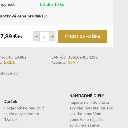
tupnosť
1-3 dni 10 ks
notková cena produktu:
7,89 €
Pridať do košíka
/
ks
roduktu:
EA852
EAN kód:
3661024034296
a:
EXIDE
Kapacita:
85Ah
obľúbených
NÁHRADNÉ DIELY
Darček
napíšte nám do chatu
k objednávke nad 20 €
aký diel hľadáte, na aké
so zľavovým kódom
vozidlo a my Vám
"Darček".
pomôžeme nájsť to
správne riešenie!