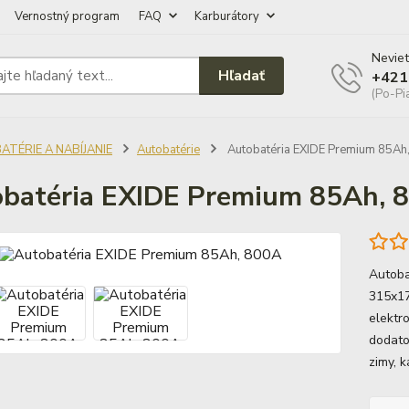
Vernostný program
FAQ
Karburátory
Neviet
Hľadať
+421
(Po-Pi
ATÉRIE A NABÍJANIE
Autobatérie
Autobatéria EXIDE Premium 85Ah
batéria EXIDE Premium 85Ah, 
Autoba
315x17
elektr
dodato
zimy,