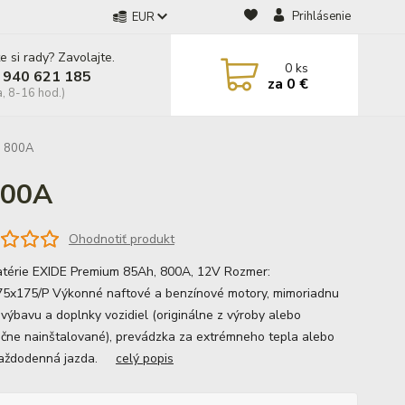
Prihlásenie
EUR
e si rady? Zavolajte.
0
ks
 940 621 185
za
0 €
a, 8-16 hod.)
, 800A
800A
Ohodnotiť produkt
térie EXIDE Premium 85Ah, 800A, 12V Rozmer:
5x175/P Výkonné naftové a benzínové motory, mimoriadnu
ovýbavu a doplnky vozidiel (originálne z výroby alebo
čne nainštalované), prevádzka za extrémneho tepla alebo
 každodenná jazda.
celý popis