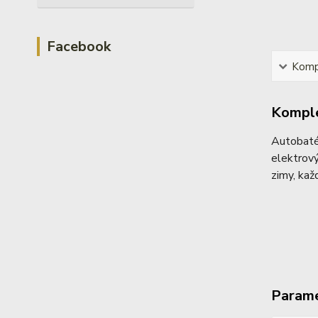
Facebook
Kompl
Komple
Autobaté
elektrový
zimy, kaž
Param