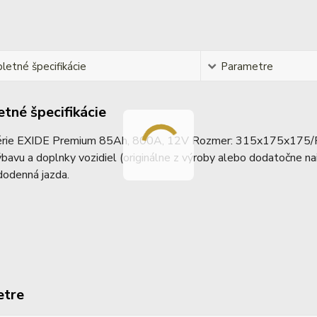
etné špecifikácie
Parametre
tné špecifikácie
rie EXIDE Premium 85Ah, 800A, 12V Rozmer: 315x175x175/P 
bavu a doplnky vozidiel (originálne z výroby alebo dodatočne n
dodenná jazda.
etre