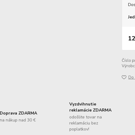
Dos
Jed
12
Číslo p
Výrobc
Do 
Vyzdvihnutie
reklamácie ZDARMA
Doprava ZDARMA
odošlite tovar na
na nákup nad 30 €
reklamáciu bez
poplatkov!