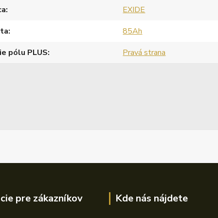
ca
EXIDE
ita
85Ah
ie pólu PLUS
Pravá strana
cie pre zákazníkov
Kde nás nájdete