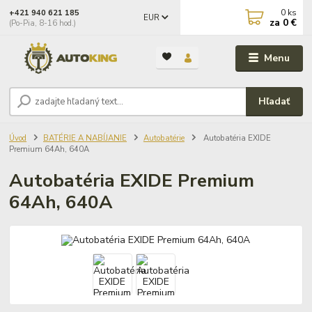
0
ks
+421 940 621 185
EUR
za
0 €
(Po-Pia, 8-16 hod.)
Menu
Hľadať
Úvod
BATÉRIE A NABÍJANIE
Autobatérie
Autobatéria EXIDE
Premium 64Ah, 640A
Autobatéria EXIDE Premium
64Ah, 640A