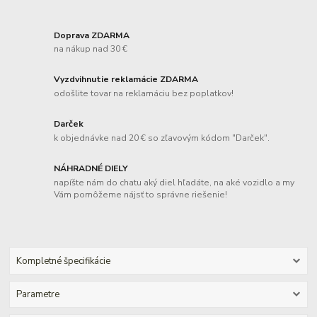
Doprava ZDARMA
na nákup nad 30 €
Vyzdvihnutie reklamácie ZDARMA
odošlite tovar na reklamáciu bez poplatkov!
Darček
k objednávke nad 20 € so zľavovým kódom "Darček".
NÁHRADNÉ DIELY
napíšte nám do chatu aký diel hľadáte, na aké vozidlo a my
Vám pomôžeme nájsť to správne riešenie!
Kompletné špecifikácie
Parametre