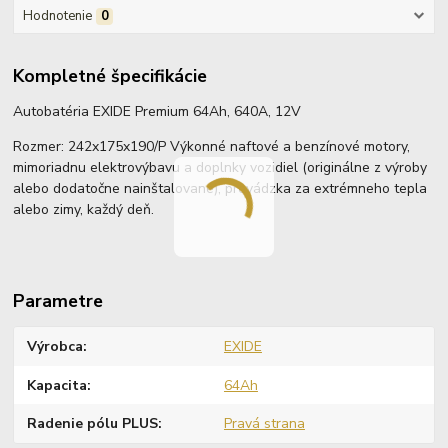
Hodnotenie
0
Kompletné špecifikácie
Autobatéria EXIDE Premium 64Ah, 640A, 12V
Rozmer: 242x175x190/P Výkonné naftové a benzínové motory,
mimoriadnu elektrovýbavu a doplnky vozidiel (originálne z výroby
alebo dodatočne nainštalované), prevádzka za extrémneho tepla
alebo zimy, každý deň.
Parametre
Výrobca
EXIDE
Kapacita
64Ah
Radenie pólu PLUS
Pravá strana