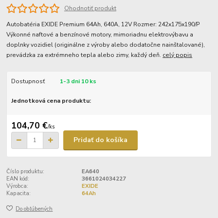
Ohodnotiť produkt
Autobatéria EXIDE Premium 64Ah, 640A, 12V Rozmer: 242x175x190/P
Výkonné naftové a benzínové motory, mimoriadnu elektrovýbavu a
doplnky vozidiel (originálne z výroby alebo dodatočne nainštalované),
prevádzka za extrémneho tepla alebo zimy, každý deň.
celý popis
Dostupnosť
1-3 dni 10 ks
Jednotková cena produktu:
104,70 €
/
ks
Pridať do košíka
Číslo produktu:
EA640
EAN kód:
3661024034227
Výrobca:
EXIDE
Kapacita:
64Ah
Do obľúbených