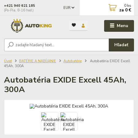
0
ks
+421 940 621 185
EUR
za
0 €
(Po-Pia, 8-16 hod.)
Menu
Hľadať
Úvod
BATÉRIE A NABÍJANIE
Autobatérie
Autobatéria EXIDE Excell
45Ah, 300A
Autobatéria EXIDE Excell 45Ah,
300A