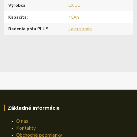
Výrobca
EXIDE
Kapacita
45Ah
Radenie pólu PLUS
Ľavá strana
Základné informácie
O nás
Kontakty
Obchodné podmienky