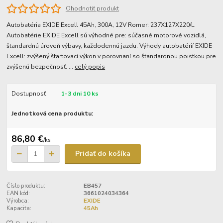
Ohodnotiť produkt
Autobatéria EXIDE Excell 45Ah, 300A, 12V Romer: 237X127X220/L
Autobatérie EXIDE Excell sú výhodné pre: súčasné motorové vozidlá,
štandardnú úroveň výbavy, každodennú jazdu. Výhody autobatérií EXIDE
Excell: zvýšený štartovací výkon v porovnaní so štandardnou poistkou pre
zvýšenú bezpečnosť. ...
celý popis
Dostupnosť
1-3 dni 10 ks
Jednotková cena produktu:
86,80 €
/
ks
Pridať do košíka
Číslo produktu:
EB457
EAN kód:
3661024034364
Výrobca:
EXIDE
Kapacita:
45Ah