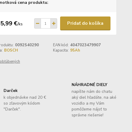
notková cena produktu:
5,99 €
Pridať do košíka
/
ks
roduktu:
0092S40290
EAN kód:
4047023479907
a:
BOSCH
Kapacita:
95Ah
obľúbených
NÁHRADNÉ DIELY
Darček
napíšte nám do chatu
k objednávke nad 20 €
aký diel hľadáte, na aké
so zľavovým kódom
vozidlo a my Vám
"Darček".
pomôžeme nájsť to
správne riešenie!