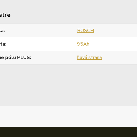
etre
ca
BOSCH
ita
95Ah
ie pólu PLUS
Ľavá strana