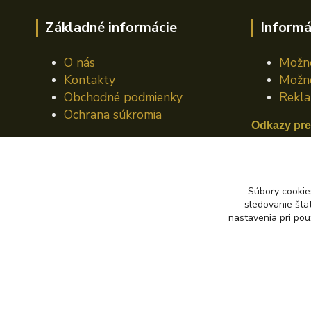
Základné informácie
Informá
O nás
Možno
Kontakty
Možno
Obchodné podmienky
Rekla
Ochrana súkromia
Odkazy pre
Mazací plá
Mazací pl
Súbory cookie
sledovanie šta
Mazací pl
nastavenia pri pou
© 2024 Autoking.sk - Všetky práva vyhradené.