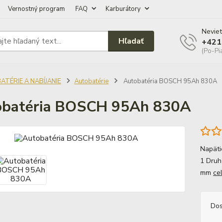
Vernostný program
FAQ
Karburátory
Neviet
Hľadať
+421
(Po-Pi
ATÉRIE A NABÍJANIE
Autobatérie
Autobatéria BOSCH 95Ah 830A
obatéria BOSCH 95Ah 830A
Napäti
1 Druh
mm
ce
Dos