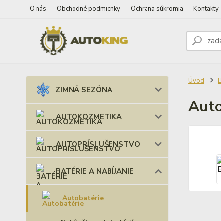
O nás
Obchodné podmienky
Ochrana súkromia
Kontakty
Úvod
B
ZIMNÁ SEZÓNA
Aut
AUTOKOZMETIKA
AUTOPRÍSLUŠENSTVO
BATÉRIE A NABÍJANIE
Autobatérie