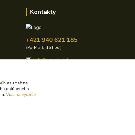
Kontakty
+421 940 621 185
(Po-Pia, 8-16 hod.)
info@autoking.sk
úhlasu tiež na
ášho obľúbeného
iám.
Viac na využitie