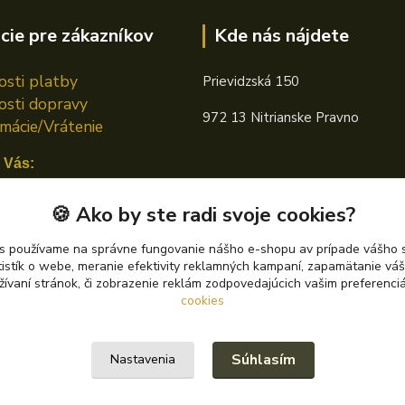
cie pre zákazníkov
Kde nás nájdete
sti platby
Prievidzská 150
sti dopravy
972 13 Nitrianske Pravno
mácie/Vrátenie
 Vás:
n TOTAL
🍪 Ako by ste radi svoje cookies?
án CASTROL
s používame na správne fungovanie nášho e-shopu av prípade vášho s
tistík o webe, meranie efektivity reklamných kampaní, zapamätanie v
án PETRONAS
žívaní stránok, či zobrazenie reklám zodpovedajúcich vašim preferenc
cookies
Súhlasím
Nastavenia