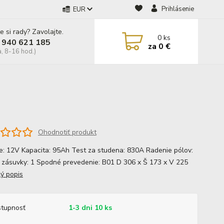
Prihlásenie
EUR
e si rady? Zavolajte.
0
ks
 940 621 185
za
0 €
a, 8-16 hod.)
Ohodnotiť produkt
e: 12V Kapacita: 95Ah Test za studena: 830A Radenie pólov:
 zásuvky: 1 Spodné prevedenie: B01 D 306 x Š 173 x V 225
lý popis
tupnosť
1-3 dni 10 ks