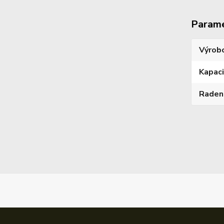
Param
Výrob
Kapac
Raden