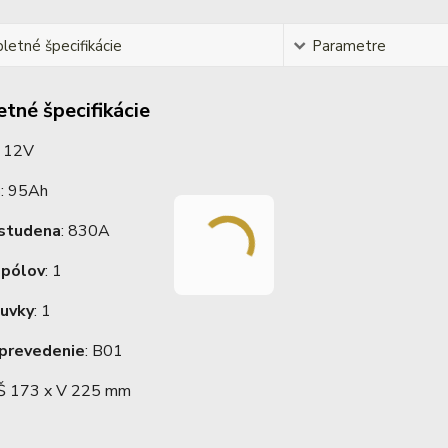
etné špecifikácie
Parametre
tné špecifikácie
: 12V
a
: 95Ah
 studena
: 830A
 pólov
: 1
suvky
: 1
prevedenie
: B01
Š 173 x V 225 mm