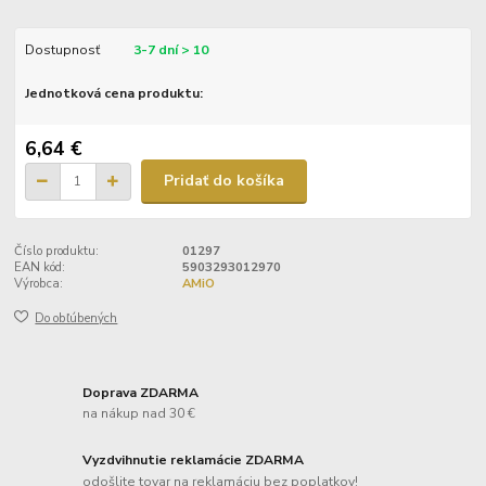
Dostupnosť
3-7 dní > 10
Jednotková cena produktu:
6,64 €
Pridať do košíka
Číslo produktu:
01297
EAN kód:
5903293012970
Výrobca:
AMiO
Do obľúbených
Doprava ZDARMA
na nákup nad 30 €
Vyzdvihnutie reklamácie ZDARMA
odošlite tovar na reklamáciu bez poplatkov!