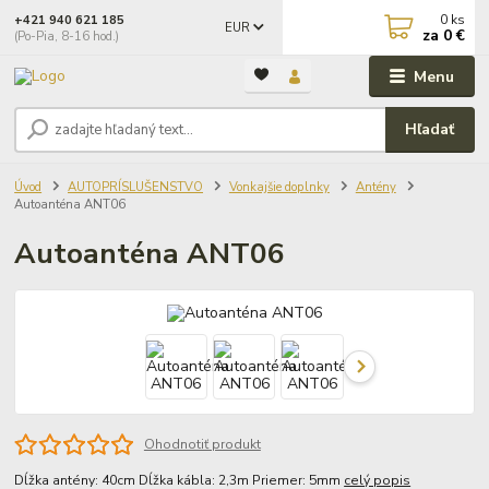
0
ks
+421 940 621 185
EUR
za
0 €
(Po-Pia, 8-16 hod.)
Menu
Hľadať
Úvod
AUTOPRÍSLUŠENSTVO
Vonkajšie doplnky
Antény
Autoanténa ANT06
Autoanténa ANT06
Ohodnotiť produkt
Dĺžka antény: 40cm Dĺžka kábla: 2,3m Priemer: 5mm
celý popis