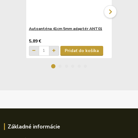
Autoanténa 41cm 5mm adaptér ANT01
Autoanténa
5,89 €
7,20 €
Pridať do košíka
Základné informácie