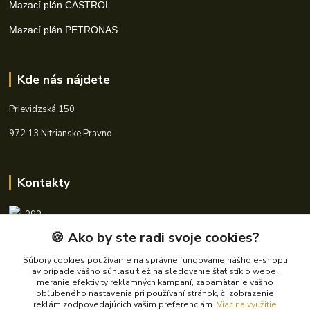
Mazací plán CASTROL
Mazací plán PETRONAS
Kde nás nájdete
Prievidzská 150
972 13 Nitrianske Pravno
Kontakty
🍪 Ako by ste radi svoje cookies?
+421 940 621 185
(Po-Pia, 8-16 hod.)
Súbory cookies používame na správne fungovanie nášho e-shopu
av prípade vášho súhlasu tiež na sledovanie štatistík o webe,
info@autoking.sk
meranie efektivity reklamných kampaní, zapamätanie vášho
obľúbeného nastavenia pri používaní stránok, či zobrazenie
reklám zodpovedajúcich vašim preferenciám.
Viac na využitie