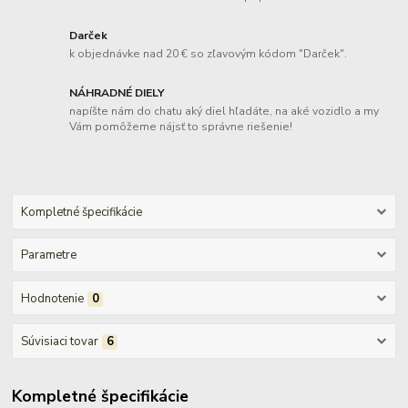
Darček
k objednávke nad 20 € so zľavovým kódom "Darček".
NÁHRADNÉ DIELY
napíšte nám do chatu aký diel hľadáte, na aké vozidlo a my
Vám pomôžeme nájsť to správne riešenie!
Kompletné špecifikácie
Parametre
Hodnotenie
0
Súvisiaci tovar
6
Kompletné špecifikácie