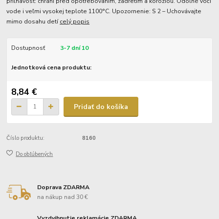
priľnavosť: chráni pred opotrebovaním, zadretím a koróziou. Odolné voči
vode i veľmi vysokej teplote 1100°C. Upozornenie: S 2 – Uchovávajte
mimo dosahu detí
celý popis
Dostupnosť
3-7 dní 10
Jednotková cena produktu:
8,84 €
Pridať do košíka
Číslo produktu:
8160
Do obľúbených
Doprava ZDARMA
na nákup nad 30 €
Vyzdvihnutie reklamácie ZDARMA