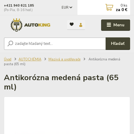
0
ks
+421 940 621 185
EUR
za
0 €
(Po-Pia, 8-16 hod.)
Menu
Hľadať
Úvod
AUTOCHÉMIA
Mazivá a uvoľňovače
Antikorózna medená
pasta (65 ml)
Antikorózna medená pasta (65
ml)