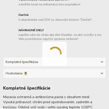
odošlite tovar na reklamáciu bez poplatkov!
Darček
k objednávke nad 20 € so zľavovým kódom "Darček".
NÁHRADNÉ DIELY
napíšte nám do chatu aký diel hľadáte, na aké vozidlo a my
Vám pomôžeme nájsť to správne riešenie!
Kompletné špecifikácie
Hodnotenie
0
Kompletné špecifikácie
Mazacia ochranná a antikorózna pasta s obsahom medi.
Vysoká priľnavosť: chráni pred opotrebovaním, zadretím a
koróziou. Odolné voči vode i veľmi vysokej teplote 1100°C.