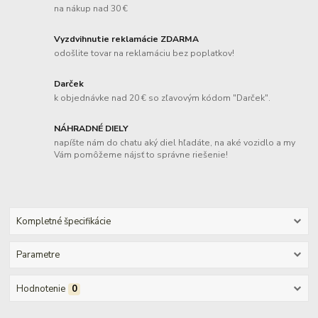
na nákup nad 30 €
Vyzdvihnutie reklamácie ZDARMA
odošlite tovar na reklamáciu bez poplatkov!
Darček
k objednávke nad 20 € so zľavovým kódom "Darček".
NÁHRADNÉ DIELY
napíšte nám do chatu aký diel hľadáte, na aké vozidlo a my
Vám pomôžeme nájsť to správne riešenie!
Kompletné špecifikácie
Parametre
Hodnotenie
0