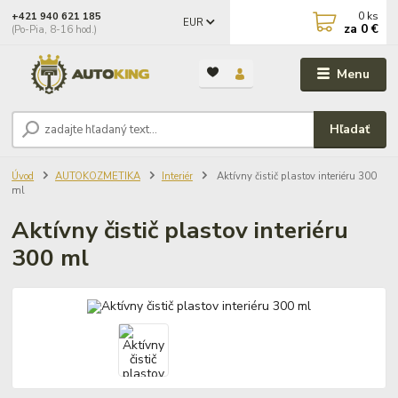
0
ks
+421 940 621 185
EUR
za
0 €
(Po-Pia, 8-16 hod.)
Menu
Hľadať
Úvod
AUTOKOZMETIKA
Interiér
Aktívny čistič plastov interiéru 300
ml
Aktívny čistič plastov interiéru
300 ml