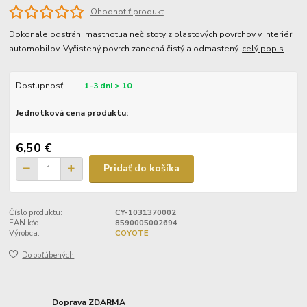
Ohodnotiť produkt
Dokonale odstráni mastnotua nečistoty z plastových povrchov v interiéri
automobilov. Vyčistený povrch zanechá čistý a odmastený.
celý popis
Dostupnosť
1-3 dni > 10
Jednotková cena produktu:
6,50 €
Pridať do košíka
Číslo produktu:
CY-1031370002
EAN kód:
8590005002694
Výrobca:
COYOTE
Do obľúbených
Doprava ZDARMA